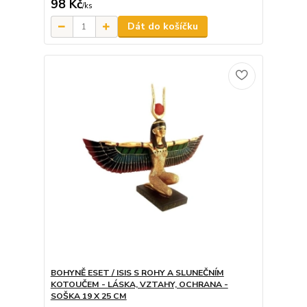
98 Kč
/
ks
Dát do košíčku
BOHYNĚ ESET / ISIS S ROHY A SLUNEČNÍM
KOTOUČEM - LÁSKA, VZTAHY, OCHRANA -
SOŠKA 19 X 25 CM