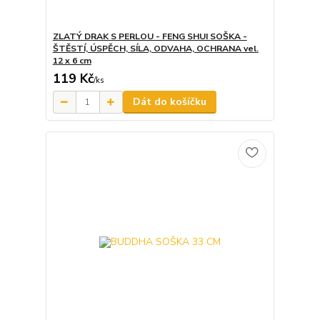
ZLATÝ DRAK S PERLOU - FENG SHUI SOŠKA -
ŠTĚSTÍ, ÚSPĚCH, SÍLA, ODVAHA, OCHRANA vel.
12 x 6 cm
119 Kč
/
ks
Dát do košíčku