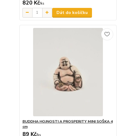
820 Kč
/
ks
Dát do košíčku
BUDDHA HOJNOSTI A PROSPERITY MINI SOŠKA 4
cm
89 Kč
/
ks