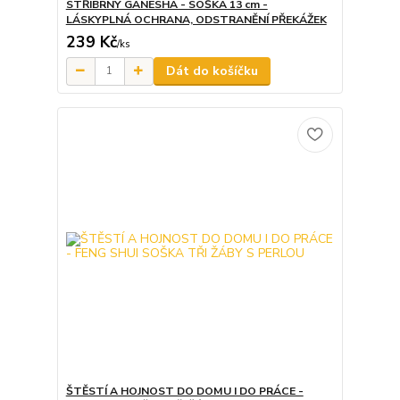
STŘÍBRNÝ GANESHA - SOŠKA 13 cm -
LÁSKYPLNÁ OCHRANA, ODSTRANĚNÍ PŘEKÁŽEK
239 Kč
/
ks
Dát do košíčku
ŠTĚSTÍ A HOJNOST DO DOMU I DO PRÁCE -