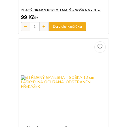
ZLATÝ DRAK S PERLOU MALÝ - SOŠKA 5 x 8 cm
99 Kč
/
ks
Dát do košíčku