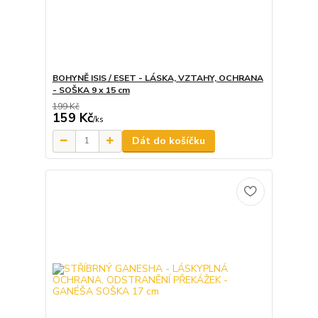
BOHYNĚ ISIS / ESET - LÁSKA, VZTAHY, OCHRANA
- SOŠKA 9 x 15 cm
199 Kč
159 Kč
/
ks
Dát do košíčku