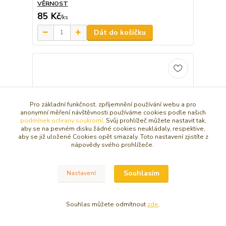
VĚRNOST
85 Kč
/
ks
Dát do košíčku
Pro základní funkčnost, zpříjemnění používání webu a pro
anonymní měření návštěvnosti používáme cookies podle našich
podmínek ochrany soukromí
. Svůj prohlížeč můžete nastavit tak,
aby se na pevném disku žádné cookies neukládaly, respektive,
aby se již uložené Cookies opět smazaly. Toto nastavení zjistíte z
nápovědy svého prohlížeče.
Souhlasím
Nastavení
Souhlas můžete odmítnout
zde
.
BUDDHA NEBESKÉHO KLIDU - SOŠKA 7 CM