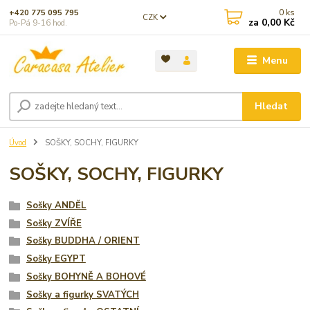
0
ks
+420 775 095 795
CZK
za
0,00 Kč
Po-Pá 9-16 hod.
Menu
Hledat
Úvod
SOŠKY, SOCHY, FIGURKY
SOŠKY, SOCHY, FIGURKY
Sošky ANDĚL
Sošky ZVÍŘE
Sošky BUDDHA / ORIENT
Sošky EGYPT
Sošky BOHYNĚ A BOHOVÉ
Sošky a figurky SVATÝCH