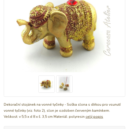
Dekorační stojánek na vonné tyčinky - Soška slona s dírkou pro vsunutí
vonné tyčinky (viz. foto 2), slon je ozdoben červeným kamínkem.
Velikost: v 5,5 x d 8 x š. 3,5 cm Materiál: polyresin
celý popis