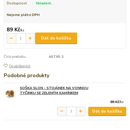
Dostupnost
Skladem
Nejsme plátci DPH
89 Kč
/
ks
Dát do košíčku
Číslo produktu:
AST05-2
Do oblíbených
Podobné produkty
SOŠKA SLON - STOJÁNEK NA VONNOU
TYČINKU SE ZELENÝM KAMÍNKEM
89 Kč
/
ks
Dát do košíčku