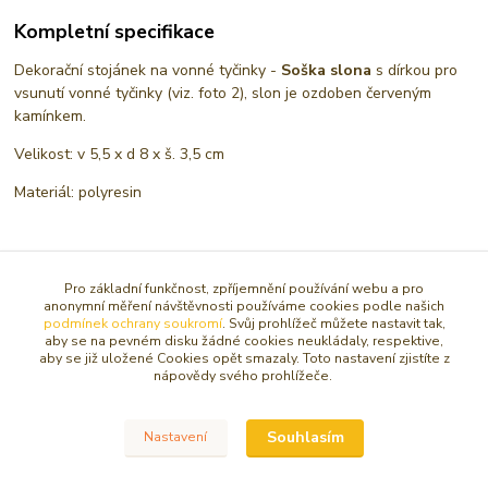
Kompletní specifikace
Dekorační stojánek na vonné tyčinky -
Soška slona
s dírkou pro
vsunutí vonné tyčinky (viz. foto 2), slon je ozdoben červeným
kamínkem.
Velikost: v 5,5 x d 8 x š. 3,5 cm
Materiál: polyresin
Zboží zařazeno v kategoriích
Pro základní funkčnost, zpříjemnění používání webu a pro
anonymní měření návštěvnosti používáme cookies podle našich
STOJÁNKY NA VONNÉ TYČINKY
podmínek ochrany soukromí
. Svůj prohlížeč můžete nastavit tak,
aby se na pevném disku žádné cookies neukládaly, respektive,
SOŠKY, SOCHY, FIGURKY
aby se již uložené Cookies opět smazaly. Toto nastavení zjistíte z
nápovědy svého prohlížeče.
Sošky ZVÍŘE
Souhlasím
Nastavení