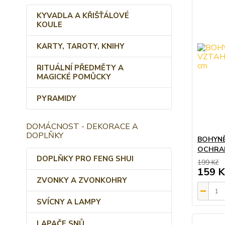
KYVADLA A KŘIŠŤÁLOVÉ
KOULE
KARTY, TAROTY, KNIHY
RITUÁLNÍ PŘEDMĚTY A
MAGICKÉ POMŮCKY
PYRAMIDY
DOMÁCNOST - DEKORACE A
DOPLŇKY
BOHYNĚ 
OCHRAN
DOPLŇKY PRO FENG SHUI
199 Kč
159 K
ZVONKY A ZVONKOHRY
SVÍCNY A LAMPY
LAPAČE SNŮ