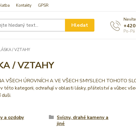
latba
Kontakty
GPSR
Nevíte
Hledat
+420
Po-Pá 
LÁSKA / VZTAHY
KA / VZTAHY
 VŠECH ÚROVNÍCH A VE VŠECH SMYSLECH TOHOTO SLOVA.. jem
v této kategorii, ochraňují v oblasti lásky, přátelství a vůbec vše
í duši.
y a ozdoby
Svícny, drahé kameny a
jiné