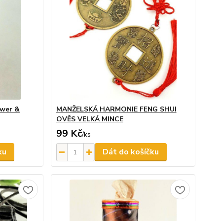
ewer &
MANŽELSKÁ HARMONIE FENG SHUI
OVĚS VELKÁ MINCE
99 Kč
/
ks
ku
Dát do košíčku