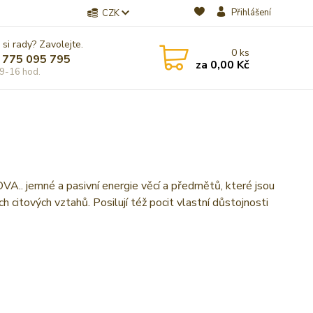
Přihlášení
CZK
 si rady? Zavolejte.
0
ks
 775 095 795
za
0,00 Kč
9-16 hod.
né a pasivní energie věcí a předmětů, které jsou
ch citových vztahů. Posilují též pocit vlastní důstojnosti