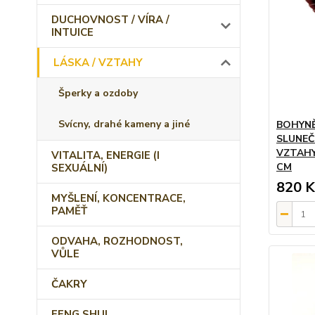
DUCHOVNOST / VÍRA /
INTUICE
LÁSKA / VZTAHY
Šperky a ozdoby
Svícny, drahé kameny a jiné
BOHYNĚ 
SLUNEČ
VZTAHY
VITALITA, ENERGIE (I
CM
SEXUÁLNÍ)
820 K
MYŠLENÍ, KONCENTRACE,
PAMĚŤ
ODVAHA, ROZHODNOST,
VŮLE
ČAKRY
FENG SHUI