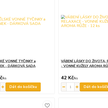
KÉ VONNÉ TYČINKY a
VÁBENÍ LÁSKY DO ŽIVOTA,
EK - DÁRKOVÁ SADA
- VONNÉ KUŽELY AROMA RŮŽ
č
42 Kč
/
ks
/
ks
Dát do košíčku
Dát do košíč