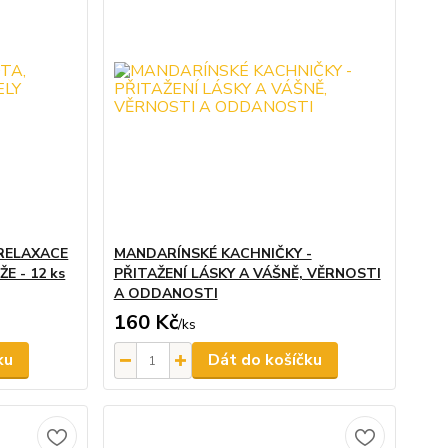
 RELAXACE
MANDARÍNSKÉ KACHNIČKY -
E - 12 ks
PŘITAŽENÍ LÁSKY A VÁŠNĚ, VĚRNOSTI
A ODDANOSTI
160 Kč
/
ks
ku
Dát do košíčku