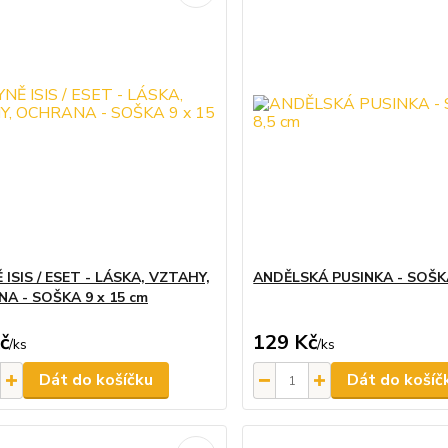
ISIS / ESET - LÁSKA, VZTAHY,
ANDĚLSKÁ PUSINKA - SOŠKA
A - SOŠKA 9 x 15 cm
č
129 Kč
/
ks
/
ks
Dát do košíčku
Dát do košíč