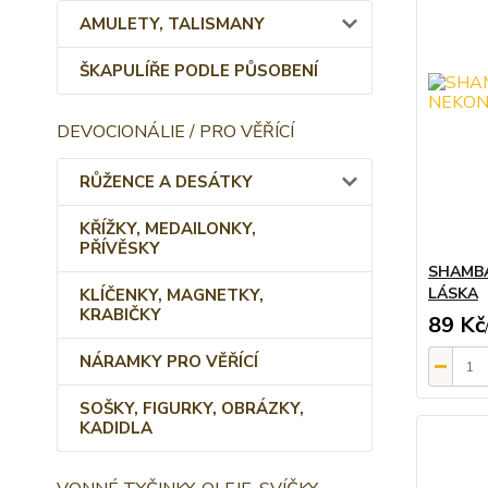
AMULETY, TALISMANY
ŠKAPULÍŘE PODLE PŮSOBENÍ
DEVOCIONÁLIE / PRO VĚŘÍCÍ
RŮŽENCE A DESÁTKY
KŘÍŽKY, MEDAILONKY,
PŘÍVĚSKY
SHAMB
LÁSKA
KLÍČENKY, MAGNETKY,
KRABIČKY
89 Kč
NÁRAMKY PRO VĚŘÍCÍ
SOŠKY, FIGURKY, OBRÁZKY,
KADIDLA