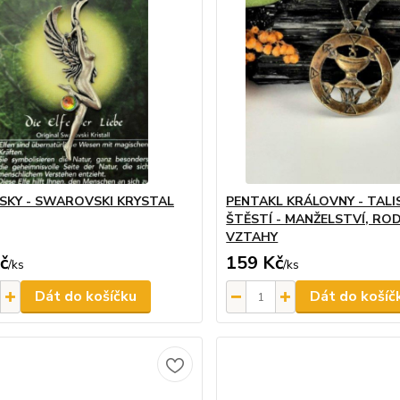
ÁSKY - SWAROVSKI KRYSTAL
PENTAKL KRÁLOVNY - TAL
ŠTĚSTÍ - MANŽELSTVÍ, ROD
VZTAHY
č
159 Kč
/
ks
/
ks
Dát do košíčku
Dát do košíč