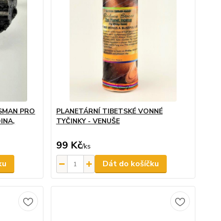
ISMAN PRO
PLANETÁRNÍ TIBETSKÉ VONNÉ
INA,
TYČINKY - VENUŠE
99 Kč
/
ks
ku
Dát do košíčku