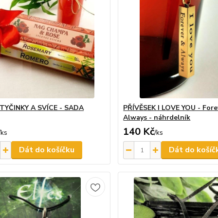
TYČINKY A SVÍCE - SADA
PŘÍVĚSEK I LOVE YOU - For
Always - náhrdelník
140 Kč
/
ks
/
ks
Dát do košíčku
Dát do košíč