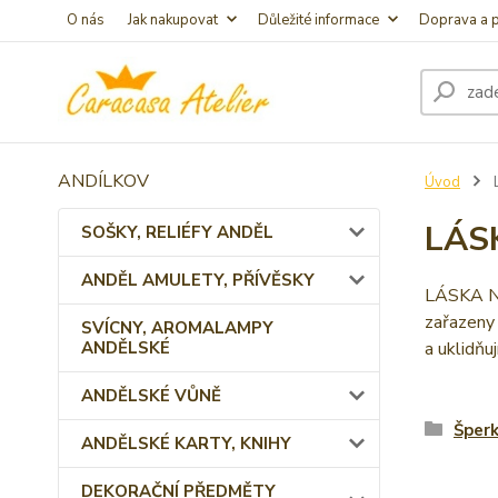
O nás
Jak nakupovat
Důležité informace
Doprava a p
ANDÍLKOV
Úvod
LÁS
SOŠKY, RELIÉFY ANDĚL
ANDĚL AMULETY, PŘÍVĚSKY
LÁSKA NA
zařazeny 
SVÍCNY, AROMALAMPY
ANDĚLSKÉ
a uklidňuj
ANDĚLSKÉ VŮNĚ
Šperk
ANDĚLSKÉ KARTY, KNIHY
DEKORAČNÍ PŘEDMĚTY