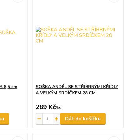
 8,5 cm
SOŠKA ANDĚL SE STŘÍBRNÝMI KŘÍDLY
A VELKÝM SRDÍČKEM 28 CM
289 Kč
/
ks
ku
Dát do košíčku