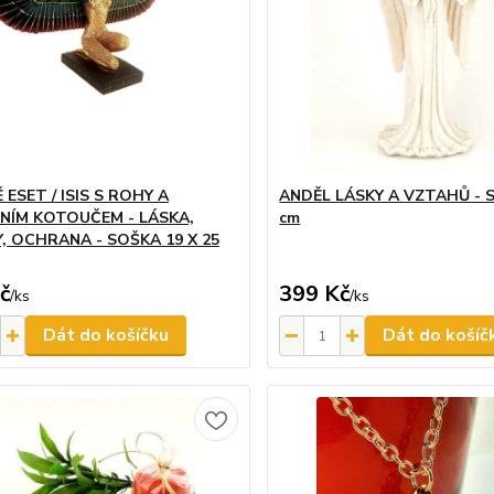
ESET / ISIS S ROHY A
ANDĚL LÁSKY A VZTAHŮ - 
NÍM KOTOUČEM - LÁSKA,
cm
, OCHRANA - SOŠKA 19 X 25
č
399 Kč
/
ks
/
ks
Dát do košíčku
Dát do košíč