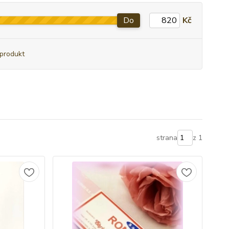
Do
Kč
produkt
strana
z 1