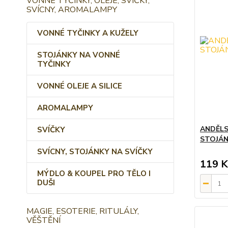
VONNÉ TYČINKY, OLEJE, SVÍČKY,
SVÍCNY, AROMALAMPY
VONNÉ TYČINKY A KUŽELY
STOJÁNKY NA VONNÉ
TYČINKY
VONNÉ OLEJE A SILICE
AROMALAMPY
ANDĚLS
SVÍČKY
STOJÁN
SVÍCNY, STOJÁNKY NA SVÍČKY
119 K
MÝDLO & KOUPEL PRO TĚLO I
DUŠI
MAGIE, ESOTERIE, RITULÁLY,
VĚŠTĚNÍ