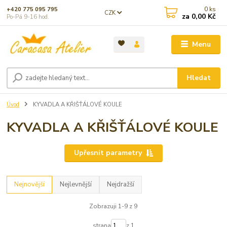
0
ks
+420 775 095 795
CZK
za
0,00 Kč
Po-Pá 9-16 hod.
Menu
Hledat
Úvod
KYVADLA A KŘIŠŤÁLOVÉ KOULE
KYVADLA A KŘIŠŤÁLOVÉ KOULE
Upřesnit parametry
Nejnovější
Nejlevnější
Nejdražší
Zobrazuji 1-9 z 9
strana
z 1