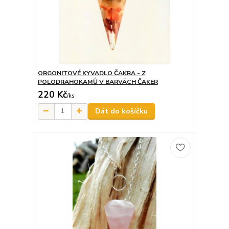
ORGONITOVÉ KYVADLO ČAKRA - Z
POLODRAHOKAMŮ V BARVÁCH ČAKER
220 Kč
/
ks
Dát do košíčku