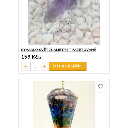
KYVADLO SVĚTLÝ AMETYST FAZETOVANÉ
159 Kč
/
ks
Dát do košíčku