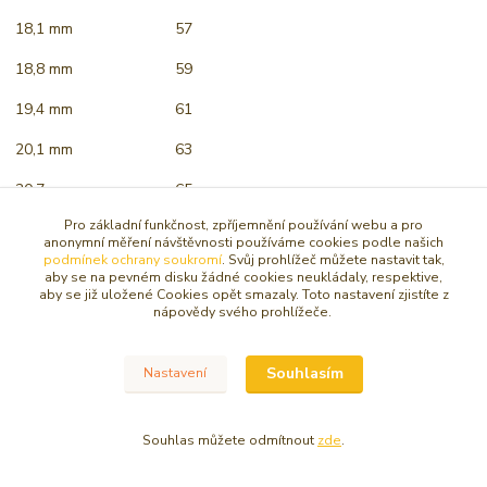
18,1 mm
57
18,8 mm
59
19,4 mm
61
20,1 mm
63
20,7 mm
65
Pro základní funkčnost, zpříjemnění používání webu a pro
21,3 mm
67
anonymní měření návštěvnosti používáme cookies podle našich
podmínek ochrany soukromí
. Svůj prohlížeč můžete nastavit tak,
aby se na pevném disku žádné cookies neukládaly, respektive,
aby se již uložené Cookies opět smazaly. Toto nastavení zjistíte z
nápovědy svého prohlížeče.
© Copyright 2016 - 2026 Caracasa Atelier. Všechna práva vyhrazena.
Souhlasím
Nastavení
Vytvořeno na
Eshop-rychle.cz
Souhlas můžete odmítnout
zde
.