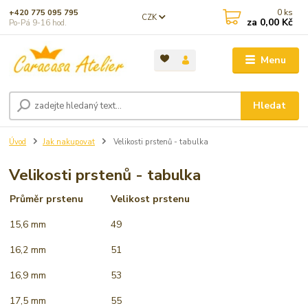
0
ks
+420 775 095 795
CZK
za
0,00 Kč
Po-Pá 9-16 hod.
Menu
Hledat
Úvod
Jak nakupovat
Velikosti prstenů - tabulka
Velikosti prstenů - tabulka
Průměr prstenu
Velikost prstenu
15,6 mm
49
16,2 mm
51
16,9 mm
53
17,5 mm
55