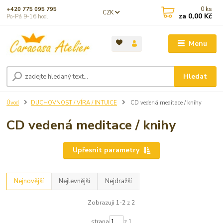
0
ks
+420 775 095 795
CZK
za
0,00 Kč
Po-Pá 9-16 hod.
Menu
Hledat
Úvod
DUCHOVNOST / VÍRA / INTUICE
CD vedená meditace / knihy
CD vedená meditace / knihy
Upřesnit parametry
Nejnovější
Nejlevnější
Nejdražší
Zobrazuji 1-2 z 2
strana
z 1