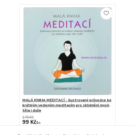
MALÁ KNIHA MEDITACÍ - ilustrovaný průvodce ke
krátkým vedeným meditacím pro zklidnění mysli,
těla i duše
170 Kč
99 Kč
/
ks
Dát do košíčku