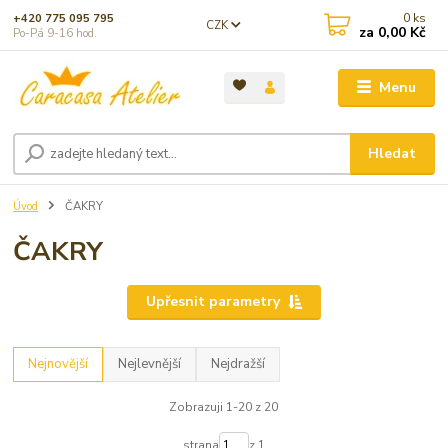
0
ks
+420 775 095 795
CZK
za
0,00 Kč
Po-Pá 9-16 hod.
Menu
Hledat
Úvod
ČAKRY
ČAKRY
Upřesnit parametry
Nejnovější
Nejlevnější
Nejdražší
Zobrazuji 1-20 z 20
strana
z 1