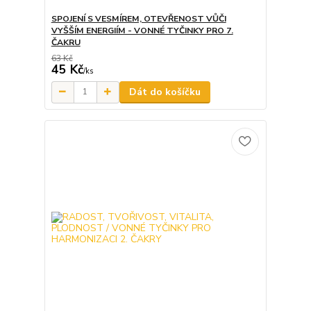
SPOJENÍ S VESMÍREM, OTEVŘENOST VŮČI
VYŠŠÍM ENERGIÍM - VONNÉ TYČINKY PRO 7.
ČAKRU
63 Kč
45 Kč
/
ks
Dát do košíčku