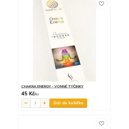
CHAKRA ENERGY - VONNÉ TYČINKY
45 Kč
/
ks
Dát do košíčku