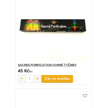
SACRED PURIFICATION VONNÉ TYČINKY
45 Kč
/
ks
Dát do košíčku