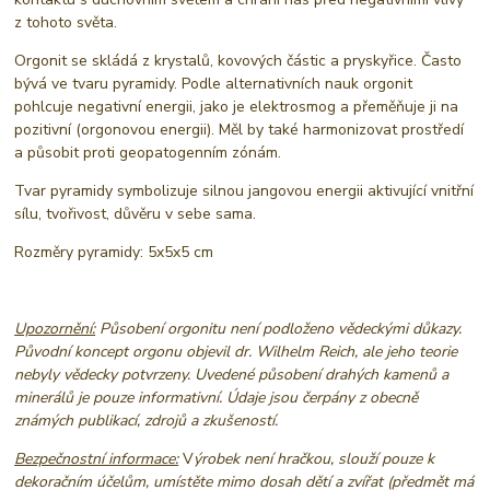
z tohoto světa.
Orgonit se skládá z krystalů, kovových částic a pryskyřice. Často
bývá ve tvaru pyramidy. Podle alternativních nauk orgonit
pohlcuje negativní energii, jako je elektrosmog a přeměňuje ji na
pozitivní (orgonovou energii). Měl by také harmonizovat prostředí
a působit proti geopatogenním zónám.
Tvar pyramidy symbolizuje silnou jangovou energii aktivující vnitřní
sílu, tvořivost, důvěru v sebe sama.
Rozměry pyramidy: 5x5x5 cm
Upozornění:
Působení orgonitu není podloženo vědeckými důkazy.
Původní koncept orgonu objevil dr. Wilhelm Reich, ale jeho teorie
nebyly vědecky potvrzeny.
Uvedené působení drahých kamenů a
minerálů je pouze informativní. Údaje jsou čerpány z obecně
známých publikací, zdrojů a zkušeností.
Bezpečnostní informace:
V
ýrobek není hračkou, slouží pouze k
dekoračním účelům, umístěte mimo dosah dětí a zvířat (předmět má