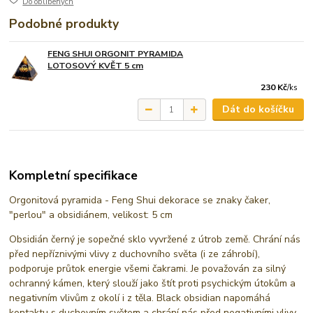
Do oblíbených
Podobné produkty
FENG SHUI ORGONIT PYRAMIDA
LOTOSOVÝ KVĚT 5 cm
230 Kč
/
ks
Dát do košíčku
Kompletní specifikace
Orgonitová pyramida - Feng Shui dekorace se znaky čaker,
"perlou" a obsidiánem, velikost: 5 cm
Obsidián černý je sopečné sklo vyvržené z útrob země. Chrání nás
před nepříznivými vlivy z duchovního světa (i ze záhrobí),
podporuje průtok energie všemi čakrami. Je považován za silný
ochranný kámen, který slouží jako štít proti psychickým útokům a
negativním vlivům z okolí i z těla. Black obsidian napomáhá
kontaktu s duchovním světem a chrání nás před negativními vlivy