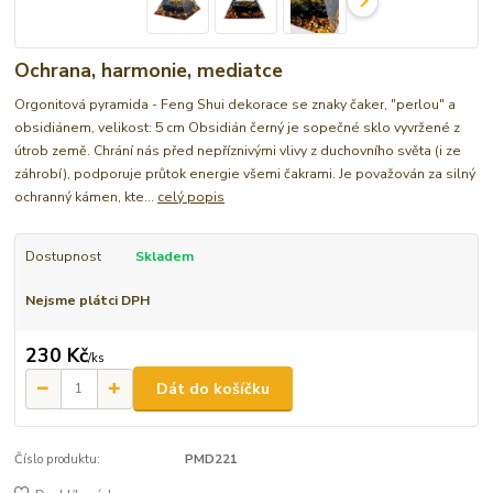
Ochrana, harmonie, mediatce
Orgonitová pyramida - Feng Shui dekorace se znaky čaker, "perlou" a
obsidiánem, velikost: 5 cm Obsidián černý je sopečné sklo vyvržené z
útrob země. Chrání nás před nepříznivými vlivy z duchovního světa (i ze
záhrobí), podporuje průtok energie všemi čakrami. Je považován za silný
ochranný kámen, kte...
celý popis
Dostupnost
Skladem
Nejsme plátci DPH
230 Kč
/
ks
Dát do košíčku
Číslo produktu:
PMD221