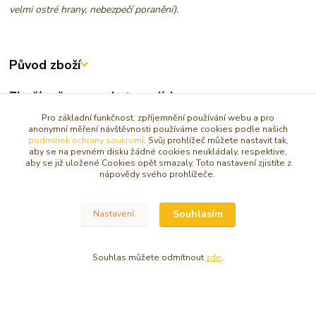
velmi ostré hrany, nebezpečí poranění).
Původ zboží
Zboží zařazeno v kategoriích
Pro základní funkčnost, zpříjemnění používání webu a pro
OCHRANA, OČISTA
anonymní měření návštěvnosti používáme cookies podle našich
podmínek ochrany soukromí
. Svůj prohlížeč můžete nastavit tak,
ČAKRY
aby se na pevném disku žádné cookies neukládaly, respektive,
aby se již uložené Cookies opět smazaly. Toto nastavení zjistíte z
FENG SHUI
nápovědy svého prohlížeče.
PYRAMIDY
DOPLŇKY PRO FENG SHUI
Souhlasím
Nastavení
Obsidián
Souhlas můžete odmítnout
zde
.
© Copyright 2016 - 2026 Caracasa Atelier. Všechna práva vyhrazena.