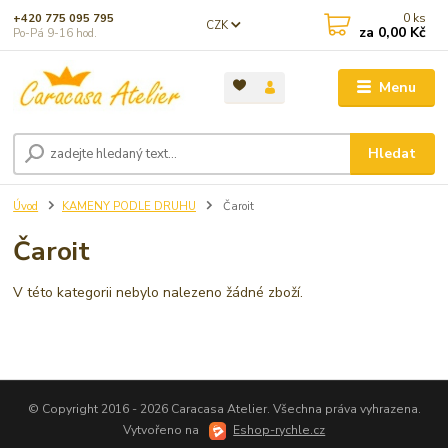
0
ks
+420 775 095 795
CZK
za
0,00 Kč
Po-Pá 9-16 hod.
Menu
Hledat
Úvod
KAMENY PODLE DRUHU
Čaroit
Čaroit
V této kategorii nebylo nalezeno žádné zboží.
© Copyright 2016 - 2026 Caracasa Atelier. Všechna práva vyhrazena.
Vytvořeno na
Eshop-rychle.cz