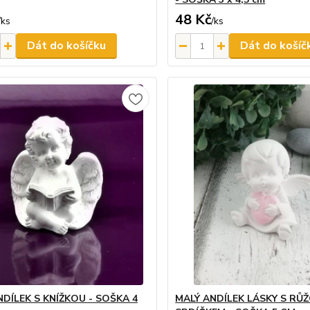
48 Kč
/
ks
/
ks
Dát do košíčku
Dát do košíč
NDÍLEK S KNÍŽKOU - SOŠKA 4
MALÝ ANDÍLEK LÁSKY S RŮ