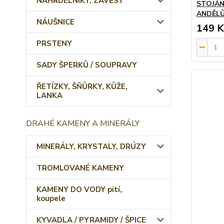
NÁHRDELNÍKY, ZÁVĚSY
STOJÁN
ANDĚL
NÁUŠNICE
149 K
PRSTENY
SADY ŠPERKŮ / SOUPRAVY
ŘETÍZKY, ŠŇŮRKY, KŮŽE,
LANKA
DRAHÉ KAMENY A MINERÁLY
MINERÁLY, KRYSTALY, DRÚZY
TROMLOVANÉ KAMENY
KAMENY DO VODY pití,
koupele
KYVADLA / PYRAMIDY / ŠPICE