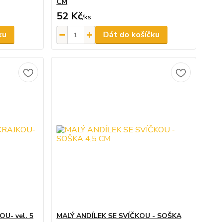
CM
52 Kč
/
ks
ku
Dát do košíčku
U- vel. 5
MALÝ ANDÍLEK SE SVÍČKOU - SOŠKA