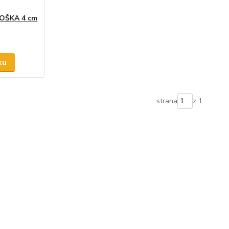
SOŠKA 4 cm
ku
strana
z 1