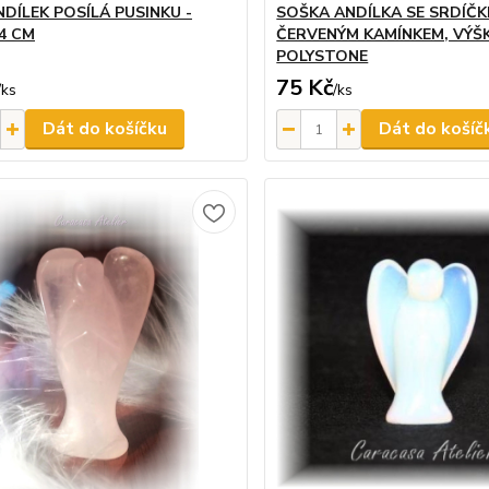
NDÍLEK POSÍLÁ PUSINKU -
SOŠKA ANDÍLKA SE SRDÍČK
4 CM
ČERVENÝM KAMÍNKEM, VÝŠK
POLYSTONE
75 Kč
/
ks
/
ks
Dát do košíčku
Dát do košíč