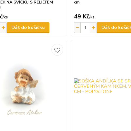
EK NA SVÍČKU S RELIÉFEM
cm
Ů
č
49 Kč
/
ks
/
ks
Dát do košíčku
Dát do košíč