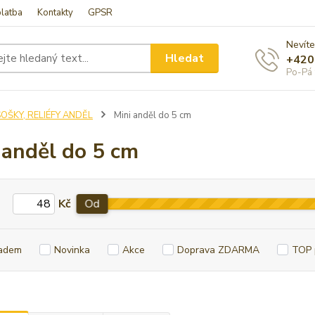
latba
Kontakty
GPSR
Nevíte
Hledat
+420
Po-Pá 
OŠKY, RELIÉFY ANDĚL
Mini anděl do 5 cm
 anděl do 5 cm
Kč
Od
adem
Novinka
Akce
Doprava ZDARMA
TOP 