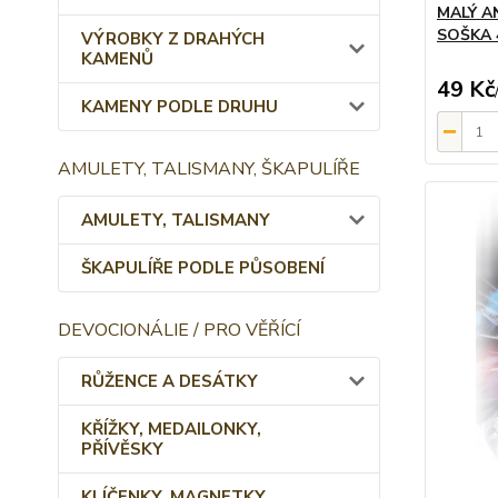
MALÝ A
SOŠKA 
VÝROBKY Z DRAHÝCH
KAMENŮ
49 Kč
KAMENY PODLE DRUHU
AMULETY, TALISMANY, ŠKAPULÍŘE
AMULETY, TALISMANY
ŠKAPULÍŘE PODLE PŮSOBENÍ
DEVOCIONÁLIE / PRO VĚŘÍCÍ
RŮŽENCE A DESÁTKY
KŘÍŽKY, MEDAILONKY,
PŘÍVĚSKY
KLÍČENKY, MAGNETKY,