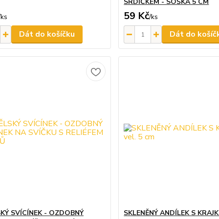
SRDÍČKEM - SOŠKA 5 CM
59 Kč
/
ks
/
ks
Dát do košíčku
Dát do košíč
KÝ SVÍCÍNEK - OZDOBNÝ
SKLENĚNÝ ANDÍLEK S KRAJKO