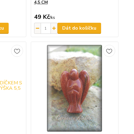
4,5 CM
49 Kč
/
ks
ku
Dát do košíčku