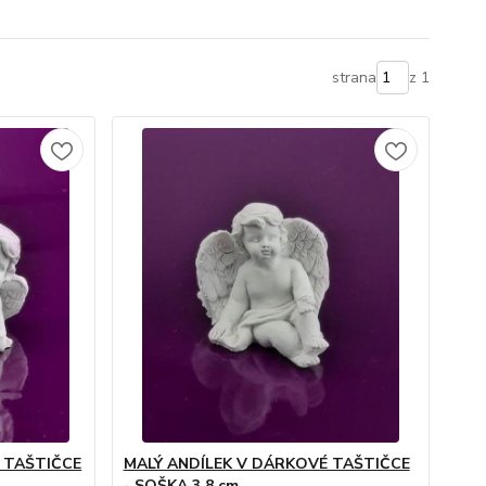
strana
z 1
É TAŠTIČCE
MALÝ ANDÍLEK V DÁRKOVÉ TAŠTIČCE
- SOŠKA 3,8 cm