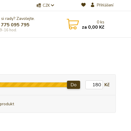
Přihlášení
CZK
 si rady? Zavolejte.
0
ks
 775 095 795
za
0,00 Kč
9-16 hod.
Do
Kč
produkt