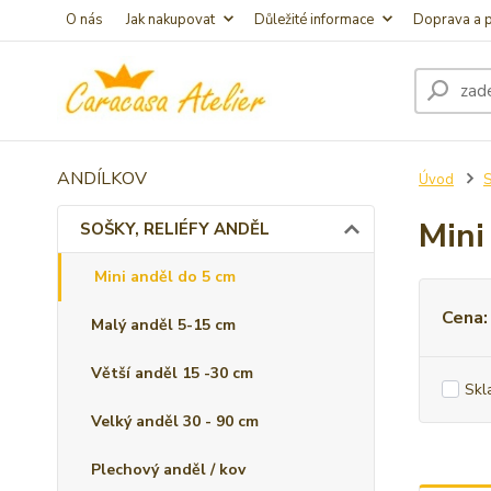
O nás
Jak nakupovat
Důležité informace
Doprava a p
ANDÍLKOV
Úvod
S
Mini
SOŠKY, RELIÉFY ANDĚL
Mini anděl do 5 cm
Cena:
Malý anděl 5-15 cm
Větší anděl 15 -30 cm
Skl
Velký anděl 30 - 90 cm
Plechový anděl / kov