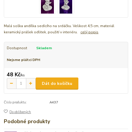
Malá soška andílka sedícího na srdáčku. Velikost 4,5 cm, materiál
keramický prášek odlitek, použití v interiéru.
celý popis
Dostupnost
Skladem
Nejsme plátci DPH
48 Kč
/
ks
Dát do košíčku
Číslo produktu:
A437
Do oblíbených
Podobné produkty