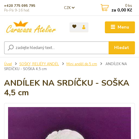
0
ks
+420 775 095 795
CZK
za
0,00 Kč
Po-Pá 9-16 hod.
Menu
Hledat
Úvod
SOŠKY, RELIÉFY ANDĚL
Mini anděl do 5 cm
ANDÍLEK NA
SRDÍČKU - SOŠKA 4,5 cm
ANDÍLEK NA SRDÍČKU - SOŠKA
4,5 cm