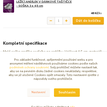
LEŽÍCÍ ANDÍLEK V DÁRKOVÉ TAŠTIČCE
- SOŠKA 3 x 4,5 cm
48 Kč
/
ks
Dát do košíčku
Kompletní specifikace
Malá soška andílka sedícího na srdáčku. Velikost 4,5 cm, materiál
keramický prášek odlitek, použití v interiéru.
Pro základní funkčnost, zpříjemnění používání webu a pro
anonymní měření návštěvnosti používáme cookies podle našich
podmínek ochrany soukromí
. Svůj prohlížeč můžete nastavit tak,
aby se na pevném disku žádné cookies neukládaly, respektive,
aby se již uložené Cookies opět smazaly. Toto nastavení zjistíte z
nápovědy svého prohlížeče.
Zboží zařazeno v kategoriích
SOŠKY, RELIÉFY ANDĚL
Souhlasím
Nastavení
Mini anděl do 5 cm