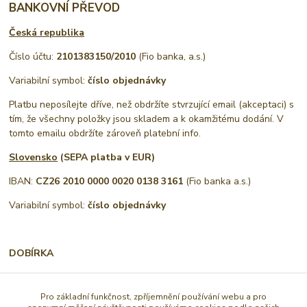
BANKOVNÍ PŘEVOD
Česká republika
Číslo účtu:
2101383150/2010
(Fio banka, a.s.)
Variabilní symbol:
číslo objednávky
Platbu neposílejte dříve, než obdržíte stvrzující email (akceptaci) s
tím, že všechny položky jsou skladem a k okamžitému dodání. V
tomto emailu obdržíte zároveň platební info.
Slovensko
(SEPA platba v EUR)
IBAN:
CZ26 2010 0000 0020 0138 3161
(Fio banka a.s.)
Variabilní symbol:
číslo objednávky
DOBÍRKA
Cenu za objednávku a poštovné zaplatíte dopravci až při
převzetí zásilky
Pro základní funkčnost, zpříjemnění používání webu a pro
Minimální výše objednávky s možností platby na dobírku je