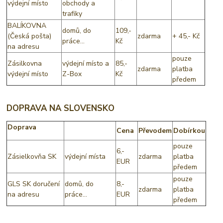
výdejní místo
obchody a
trafiky
BALÍKOVNA
domů, do
109,-
(Česká pošta)
zdarma
+ 45,- Kč
práce...
Kč
na adresu
pouze
Zásilkovna
výdejní místo a
85,-
zdarma
platba
výdejní místo
Z-Box
Kč
předem
DOPRAVA NA SLOVENSKO
Doprava
Cena
Převodem
Dobírkou
pouze
6,-
Zásielkovňa SK
výdejní místa
zdarma
platba
EUR
předem
pouze
GLS SK doručení
domů, do
8,-
zdarma
platba
na adresu
práce...
EUR
předem