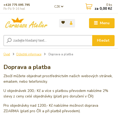
0
ks
+420 775 095 795
CZK
za
0,00 Kč
Po-Pá 9-16 hod.
Menu
Hledat
Úvod
Důležité informace
Doprava a platba
Doprava a platba
Zboží můžete objednat prostřednictvím našich webových stránek,
emailem, nebo telefonicky.
U objednávek 200,- Kč a více s platbou převodem nabízíme 2%
slevy z ceny celé objednávky (platí pro doručení v ČR)
Pro objednávky nad 1200,- Kč nabízíme možnost doprava
ZDARMA (platí pro ČR a při platbě převodem).