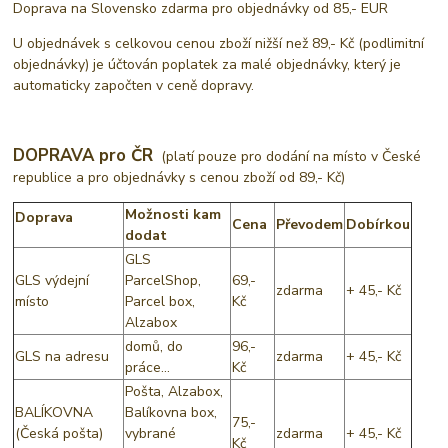
Doprava na Slovensko zdarma pro objednávky od 85,- EUR
U objednávek s celkovou cenou zboží nižší než 89,- Kč (podlimitní
objednávky) je účtován poplatek za malé objednávky, který je
automaticky započten v ceně dopravy.
DOPRAVA pro ČR
(platí pouze pro dodání na místo v České
republice a pro objednávky s cenou zboží od 89,- Kč)
Možnosti kam
Doprava
Cena
Převodem
Dobírkou
dodat
GLS
GLS výdejní
ParcelShop,
69,-
zdarma
+ 45,- Kč
místo
Parcel box,
Kč
Alzabox
domů, do
96,-
GLS na adresu
zdarma
+ 45,- Kč
práce...
Kč
Pošta, Alzabox,
BALÍKOVNA
Balíkovna box,
75,-
(Česká pošta)
vybrané
zdarma
+ 45,- Kč
Kč