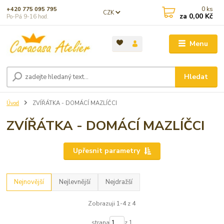
0
ks
+420 775 095 795
CZK
za
0,00 Kč
Po-Pá 9-16 hod.
Menu
Hledat
Úvod
ZVÍŘÁTKA - DOMÁCÍ MAZLÍČCI
ZVÍŘÁTKA - DOMÁCÍ MAZLÍČCI
Upřesnit parametry
Nejnovější
Nejlevnější
Nejdražší
Zobrazuji 1-4 z 4
strana
z 1