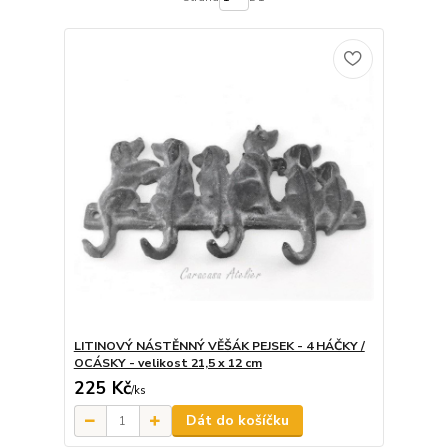
LITINOVÝ NÁSTĚNNÝ VĚŠÁK PEJSEK - 4 HÁČKY /
OCÁSKY - velikost 21,5 x 12 cm
225 Kč
/
ks
Dát do košíčku