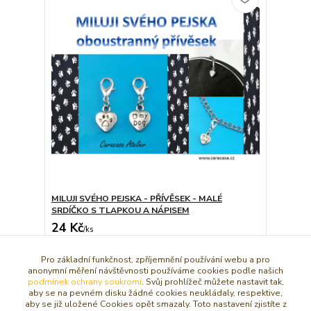
MILUJI SVÉHO PEJSKA - PŘÍVĚSEK - MALÉ
SRDÍČKO S TLAPKOU A NÁPISEM
24 Kč
/
ks
Dát do košíčku
Pro základní funkčnost, zpříjemnění používání webu a pro
anonymní měření návštěvnosti používáme cookies podle našich
podmínek ochrany soukromí
. Svůj prohlížeč můžete nastavit tak,
aby se na pevném disku žádné cookies neukládaly, respektive,
strana
z 1
aby se již uložené Cookies opět smazaly. Toto nastavení zjistíte z