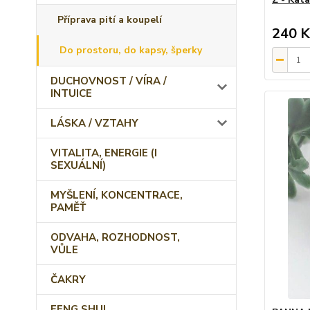
Příprava pití a koupelí
240 K
Do prostoru, do kapsy, šperky
DUCHOVNOST / VÍRA /
INTUICE
LÁSKA / VZTAHY
VITALITA, ENERGIE (I
SEXUÁLNÍ)
MYŠLENÍ, KONCENTRACE,
PAMĚŤ
ODVAHA, ROZHODNOST,
VŮLE
ČAKRY
FENG SHUI