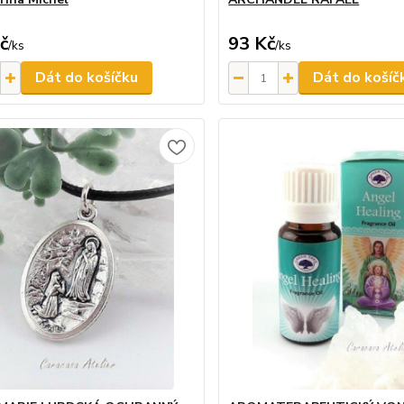
č
93 Kč
/
ks
/
ks
Dát do košíčku
Dát do košíč