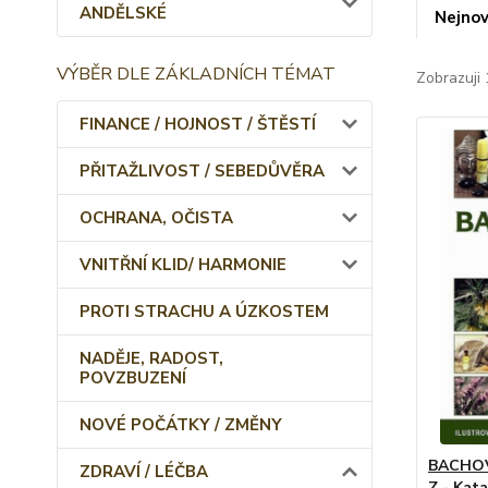
ANDĚLSKÉ
Nejnov
VÝBĚR DLE ZÁKLADNÍCH TÉMAT
Zobrazuji 
FINANCE / HOJNOST / ŠTĚSTÍ
PŘITAŽLIVOST / SEBEDŮVĚRA
OCHRANA, OČISTA
VNITŘNÍ KLID/ HARMONIE
PROTI STRACHU A ÚZKOSTEM
NADĚJE, RADOST,
POVZBUZENÍ
NOVÉ POČÁTKY / ZMĚNY
BACHOV
ZDRAVÍ / LÉČBA
Z - Kat