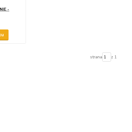
IE -
ku
strana
z 1