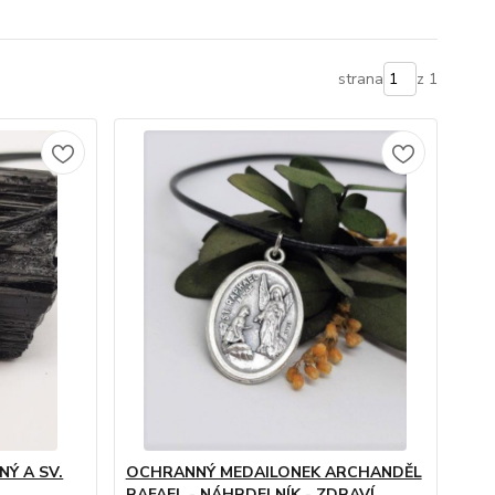
strana
z 1
Ý A SV.
OCHRANNÝ MEDAILONEK ARCHANDĚL
RAFAEL - NÁHRDELNÍK - ZDRAVÍ,