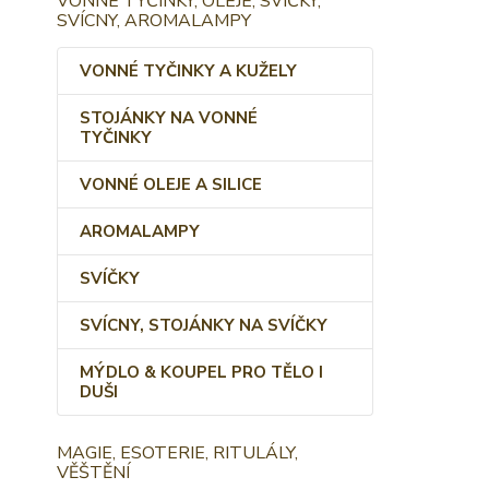
VONNÉ TYČINKY, OLEJE, SVÍČKY,
SVÍCNY, AROMALAMPY
VONNÉ TYČINKY A KUŽELY
STOJÁNKY NA VONNÉ
TYČINKY
VONNÉ OLEJE A SILICE
AROMALAMPY
SVÍČKY
SVÍCNY, STOJÁNKY NA SVÍČKY
MÝDLO & KOUPEL PRO TĚLO I
DUŠI
MAGIE, ESOTERIE, RITULÁLY,
VĚŠTĚNÍ