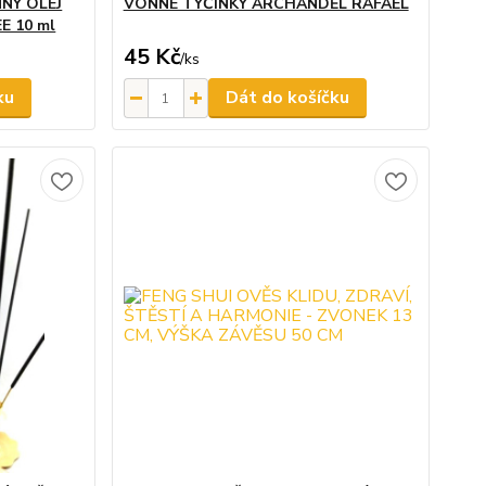
NÝ OLEJ
VONNÉ TYČINKY ARCHANDĚL RAFAEL
E 10 ml
45 Kč
/
ks
ku
Dát do košíčku