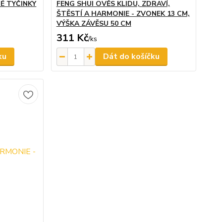
É TYČINKY
FENG SHUI OVĚS KLIDU, ZDRAVÍ,
ŠTĚSTÍ A HARMONIE - ZVONEK 13 CM,
VÝŠKA ZÁVĚSU 50 CM
311 Kč
/
ks
ku
Dát do košíčku