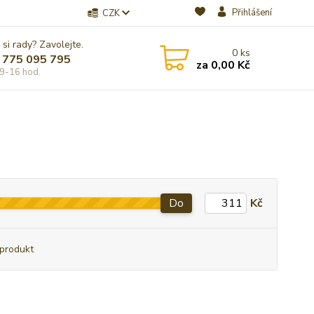
Přihlášení
CZK
 si rady? Zavolejte.
0
ks
 775 095 795
za
0,00 Kč
9-16 hod.
Do
Kč
produkt