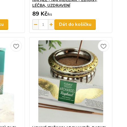
LÉČBA, UZDRAVENÍ
89 Kč
/
ks
ku
Dát do košíčku