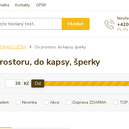
latba
Kontakty
GPSR
Nevíte
Hledat
+420
Po-Pá 
DRAVÍ / LÉČBA
Do prostoru, do kapsy, šperky
rostoru, do kapsy, šperky
Kč
Od
adem
Novinka
Akce
Doprava ZDARMA
TOP 