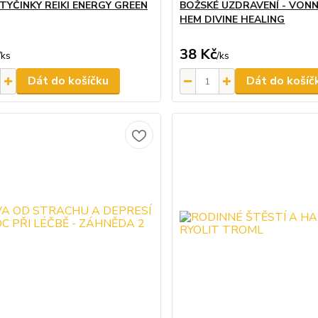
TYČINKY REIKI ENERGY GREEN
BOŽSKÉ UZDRAVENÍ - VONN
HEM DIVINE HEALING
38 Kč
/
ks
/
ks
Dát do košíčku
Dát do košíč