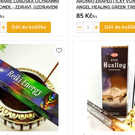
MARIE LURDSKÁ OCHRANNÝ
AROMATERAPEUTICKÝ VON
ONEK - ZDRAVÍ, UZDRAVENÍ
ANGEL HEALING GREEN TRE
85 Kč
/
ks
/
ks
Dát do košíčku
Dát do košíč