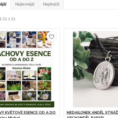
ější
Nejlevnější
Nejdražší
1-11 z 11
Y KVĚTOVÉ ESENCE OD A DO
MEDAILONEK ANDĚL STRÁŽN
arina Michel
ARCHANDĚL RAFAEL