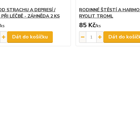
OD STRACHU A DEPRESÍ /
RODINNÉ ŠTĚSTÍ A HARMON
PŘI LÉČBĚ - ZÁHNĚDA 2 KS
RYOLIT TROML
85 Kč
/
ks
/
ks
Dát do košíčku
Dát do košíč