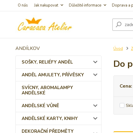
O nás
Jak nakupovat
Důležité informace
Doprava a p
ANDÍLKOV
Úvod
Z
Do p
SOŠKY, RELIÉFY ANDĚL
ANDĚL AMULETY, PŘÍVĚSKY
Cena:
SVÍCNY, AROMALAMPY
ANDĚLSKÉ
ANDĚLSKÉ VŮNĚ
Skl
ANDĚLSKÉ KARTY, KNIHY
DEKORAČNÍ PŘEDMĚTY