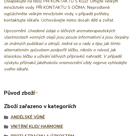
(
neaplikujte na tělo).
PŘI KONTAKTU S KŮŽÍ: Omyjte velkým
množstvím vody. PŘI KONTAKTU S OČIMA: Neprodleně
vypláchněte velkým množstvím vody, v případě potřeby
kontaktujte lékaře. Uchovávejte mimo dosah dětí a zvířat.
Upozornění:
Uvedené údaje o léčivých aromaterapeutických
vlastnostech vonných olejů jsou pouze informativní a jsou čerpány
ze známých publikací a zdrojů. Jedná se o rady a tipy, jak tímto
alternativním způsobem podpořit léčbu, nikoliv o návod, jak
klasickou léčbu a užívání léčivých přípravků nahradit. V případě
výskytu příznaků jakéhokoliv onemocnění vždy nejprve vyhledejte
svého lékaře.
Původ zboží
Zboží zařazeno v kategoriích
ANDĚLSKÉ VŮNĚ
VNITŘNÍ KLID/ HARMONIE