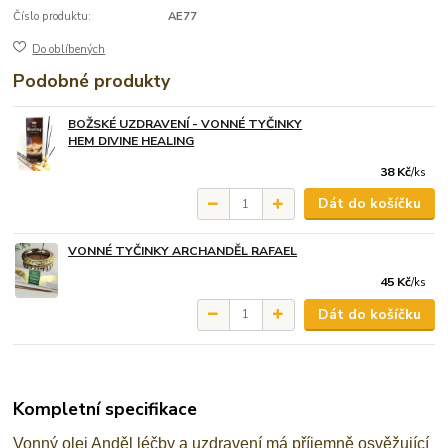
Číslo produktu:
AE77
Do oblíbených
Podobné produkty
BOŽSKÉ UZDRAVENÍ - VONNÉ TYČINKY
HEM DIVINE HEALING
38 Kč
/
ks
Dát do košíčku
VONNÉ TYČINKY ARCHANDĚL RAFAEL
45 Kč
/
ks
Dát do košíčku
Kompletní specifikace
Vonný olej Anděl léčby a uzdravení má příjemně osvěžující