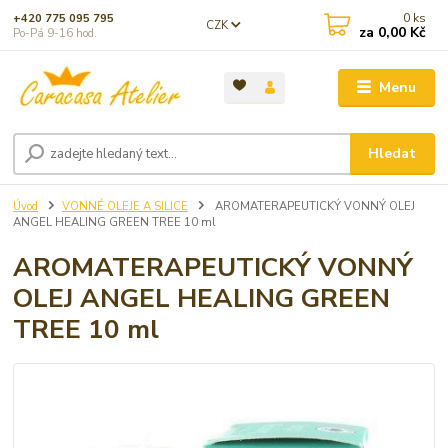
0
ks
+420 775 095 795
CZK
za
0,00 Kč
Po-Pá 9-16 hod.
Menu
Hledat
Úvod
VONNÉ OLEJE A SILICE
AROMATERAPEUTICKÝ VONNÝ OLEJ
ANGEL HEALING GREEN TREE 10 ml
AROMATERAPEUTICKÝ VONNÝ
OLEJ ANGEL HEALING GREEN
TREE 10 ml