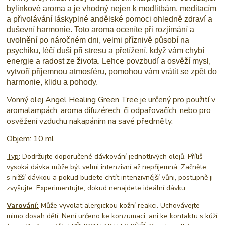
bylinkové aroma a je vhodný nejen k modlitbám, meditacím
a přivolávání láskyplné andělské pomoci ohledně zdraví a
duševní harmonie. Toto aroma oceníte při rozjímání a
uvolnění po náročném dni, velmi příznivě působí na
psychiku, léčí duši při stresu a přetížení, když vám chybí
energie a radost ze života. Lehce povzbudí a osvěží mysl,
vytvoří příjemnou atmosféru, pomohou vám vrátit se zpět do
harmonie, klidu a pohody.
Vonný olej Angel Healing Green Tree je určený pro použití v
aromalampách, aroma difuzérech, či odpařovačích, nebo pro
osvěžení vzduchu nakapáním na savé předměty.
Objem: 10 ml
Typ
: Dodržujte doporučené dávkování jednotlivých olejů. Příliš
vysoká dávka může být velmi intenzivní až nepříjemná. Začněte
s nižší dávkou
a pokud budete chtít intenzivnější vůni, postupně ji
zvyšujte. Experimentujte, dokud nenajdete ideální dávku.
Varování:
Může vyvolat alergickou kožní reakci. Uchovávejte
mimo dosah dětí. Není určeno ke konzumaci, ani ke kontaktu s kůží