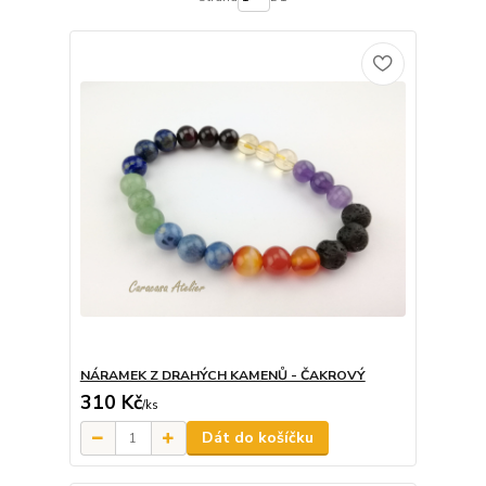
NÁRAMEK Z DRAHÝCH KAMENŮ - ČAKROVÝ
310 Kč
/
ks
Dát do košíčku