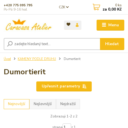
0
ks
+420 775 095 795
CZK
za
0,00 Kč
Po-Pá 9-16 hod.
Menu
Hledat
Úvod
KAMENY PODLE DRUHU
Dumortierit
Dumortierit
Upřesnit parametry
Nejnovější
Nejlevnější
Nejdražší
Zobrazuji 1-2 z 2
strana
z 1