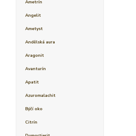
Ametrín
Angelit
Ametyst
Andělská aura
Aragonit
Avanturín
Apatit
Azuromalachit
Býčí oko
Citrín
Dumortierit