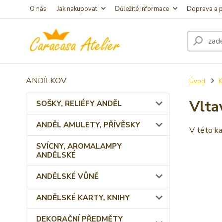
O nás
Jak nakupovat
Důležité informace
Doprava a p
ANDÍLKOV
Úvod
Vlta
SOŠKY, RELIÉFY ANDĚL
ANDĚL AMULETY, PŘÍVĚSKY
V této ka
SVÍCNY, AROMALAMPY
ANDĚLSKÉ
ANDĚLSKÉ VŮNĚ
ANDĚLSKÉ KARTY, KNIHY
DEKORAČNÍ PŘEDMĚTY