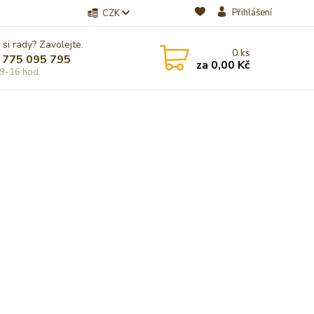
Přihlášení
CZK
 si rady? Zavolejte.
0
ks
 775 095 795
za
0,00 Kč
9-16 hod.