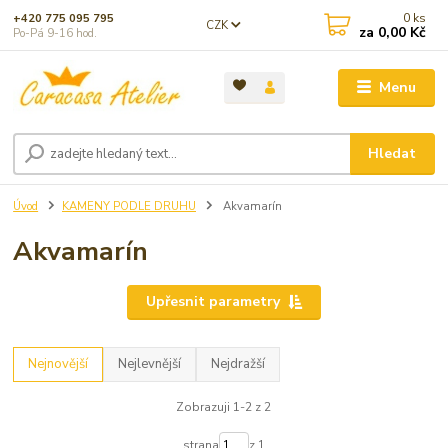
0
ks
+420 775 095 795
CZK
za
0,00 Kč
Po-Pá 9-16 hod.
Menu
Hledat
Úvod
KAMENY PODLE DRUHU
Akvamarín
Akvamarín
Upřesnit parametry
Nejnovější
Nejlevnější
Nejdražší
Zobrazuji 1-2 z 2
strana
z 1