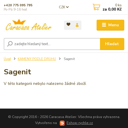
0
ks
+420 775 095 795
CZK
za
0,00 Kč
Po-Pá 9-16 hod.
Menu
Hledat
Úvod
KAMENY PODLE DRUHU
Sagenit
Sagenit
V této kategorii nebylo nalezeno žádné zboží.
© Copyright 2016 - 2026 Caracasa Atelier. Všechna práva vyhrazena.
Vytvořeno na
Eshop-rychle.cz