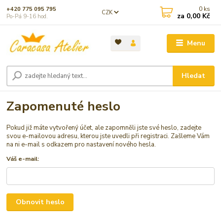
0
ks
+420 775 095 795
CZK
za
0,00 Kč
Po-Pá 9-16 hod.
Menu
Hledat
Zapomenuté heslo
Pokud již máte vytvořený účet, ale zapomněli jste své heslo, zadejte
svou e-mailovou adresu, kterou jste uvedli při registraci. Zašleme Vám
na ni e-mail s odkazem pro nastavení nového hesla.
Váš e-mail:
Obnovit heslo