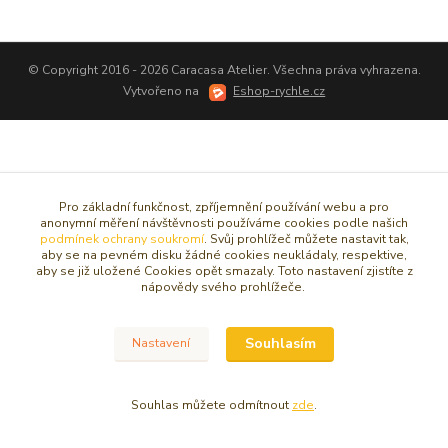
© Copyright 2016 - 2026 Caracasa Atelier. Všechna práva vyhrazena.
Vytvořeno na
Eshop-rychle.cz
Pro základní funkčnost, zpříjemnění používání webu a pro
anonymní měření návštěvnosti používáme cookies podle našich
podmínek ochrany soukromí
. Svůj prohlížeč můžete nastavit tak,
aby se na pevném disku žádné cookies neukládaly, respektive,
aby se již uložené Cookies opět smazaly. Toto nastavení zjistíte z
nápovědy svého prohlížeče.
Souhlasím
Nastavení
Souhlas můžete odmítnout
zde
.