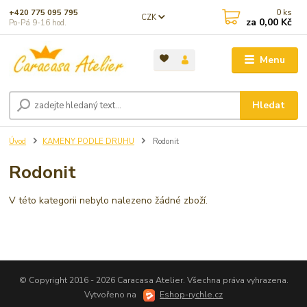
0
ks
+420 775 095 795
CZK
za
0,00 Kč
Po-Pá 9-16 hod.
Menu
Hledat
Úvod
KAMENY PODLE DRUHU
Rodonit
Rodonit
V této kategorii nebylo nalezeno žádné zboží.
© Copyright 2016 - 2026 Caracasa Atelier. Všechna práva vyhrazena.
Vytvořeno na
Eshop-rychle.cz