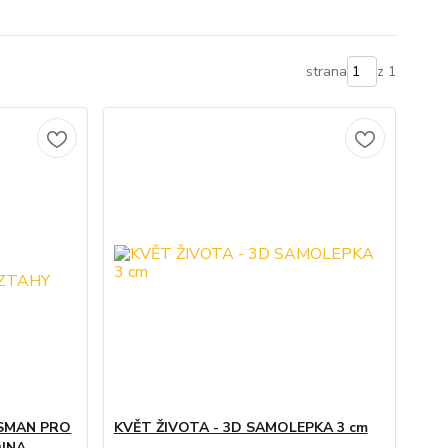
strana
z 1
ISMAN PRO
KVĚT ŽIVOTA - 3D SAMOLEPKA 3 cm
INA,