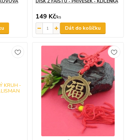
 KOVOVÁ
DISK Z FAISTU - PŘÍVĚSEK - KLÍČENKA
149 Kč
/
ks
ku
Dát do košíčku