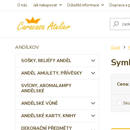
O nás
Jak nakupovat
Důležité informace
Doprava a p
ANDÍLKOV
Úvod
Symb
SOŠKY, RELIÉFY ANDĚL
ANDĚL AMULETY, PŘÍVĚSKY
Cena:
SVÍCNY, AROMALAMPY
ANDĚLSKÉ
ANDĚLSKÉ VŮNĚ
Skl
ANDĚLSKÉ KARTY, KNIHY
DEKORAČNÍ PŘEDMĚTY