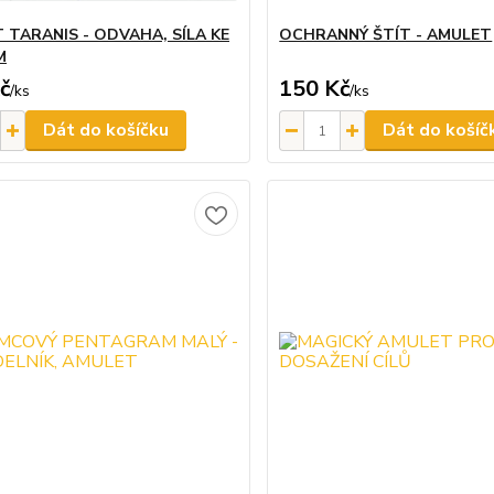
 TARANIS - ODVAHA, SÍLA KE
OCHRANNÝ ŠTÍT - AMULET
M
č
150 Kč
/
ks
/
ks
Dát do košíčku
Dát do košíč