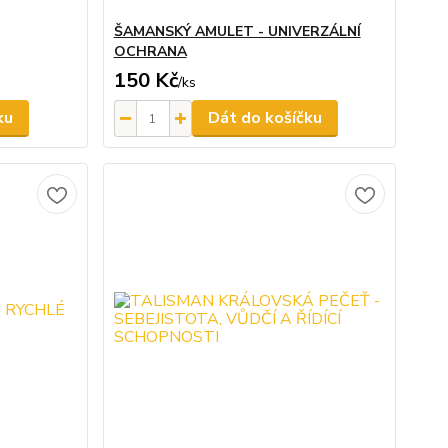
ŠAMANSKÝ AMULET - UNIVERZÁLNÍ
OCHRANA
150 Kč
/
ks
ku
Dát do košíčku