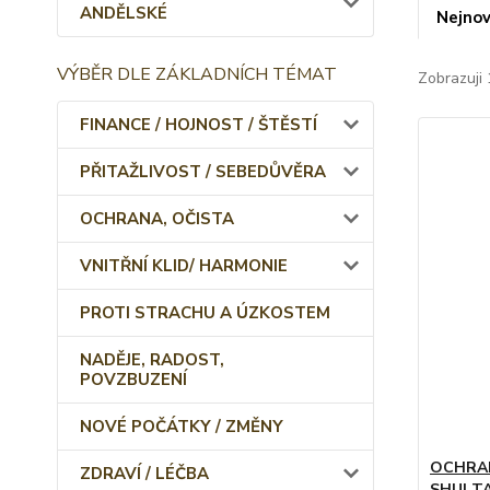
ANDĚLSKÉ
Nejnov
VÝBĚR DLE ZÁKLADNÍCH TÉMAT
Zobrazuji 
FINANCE / HOJNOST / ŠTĚSTÍ
PŘITAŽLIVOST / SEBEDŮVĚRA
OCHRANA, OČISTA
VNITŘNÍ KLID/ HARMONIE
PROTI STRACHU A ÚZKOSTEM
NADĚJE, RADOST,
POVZBUZENÍ
NOVÉ POČÁTKY / ZMĚNY
OCHRAN
ZDRAVÍ / LÉČBA
SHUI T