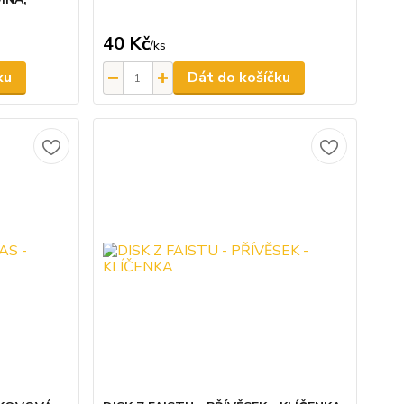
40 Kč
/
ks
ku
Dát do košíčku