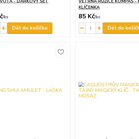
IVOTA - DÁRKOVÝ SET
VĚTRNÁ RŮŽICE KOMPAS -
KLÍČENKA
č
85 Kč
/
ks
/
ks
Dát do košíčku
Dát do košíč