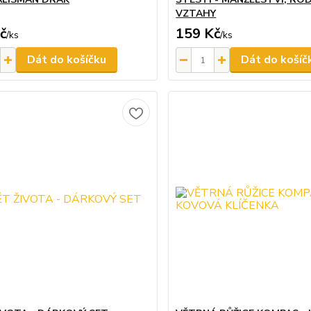
VZTAHY
č
159 Kč
/
ks
/
ks
Dát do košíčku
Dát do košíč