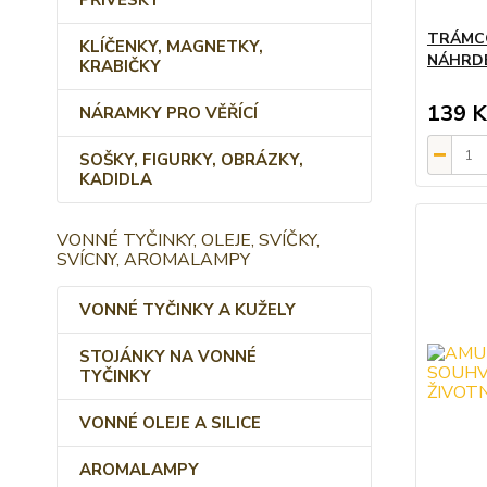
PŘÍVĚSKY
TRÁMCO
KLÍČENKY, MAGNETKY,
NÁHRDE
KRABIČKY
139 K
NÁRAMKY PRO VĚŘÍCÍ
SOŠKY, FIGURKY, OBRÁZKY,
KADIDLA
VONNÉ TYČINKY, OLEJE, SVÍČKY,
SVÍCNY, AROMALAMPY
VONNÉ TYČINKY A KUŽELY
STOJÁNKY NA VONNÉ
TYČINKY
VONNÉ OLEJE A SILICE
AROMALAMPY