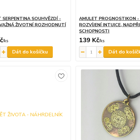
 SERPENTINA SOUHVĚZDÍ -
AMULET PROGNOSTIKON - 
VAŽNÁ ŽIVOTNÍ ROZHODNUTÍ
ROZVÍJENÍ INTUICE, NADP
SCHOPNOSTI
č
139 Kč
/
ks
/
ks
Dát do košíčku
Dát do košíč