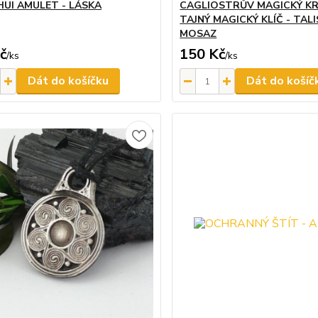
HUI AMULET - LÁSKA
CAGLIOSTRŮV MAGICKÝ KR
TAJNÝ MAGICKÝ KLÍČ - TAL
MOSAZ
č
150 Kč
/
ks
/
ks
Dát do košíčku
Dát do košíč