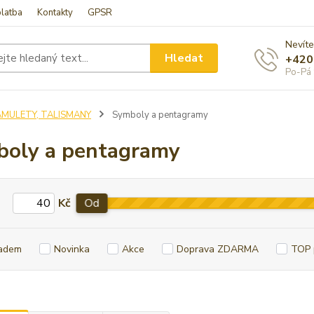
latba
Kontakty
GPSR
Nevíte
Hledat
+420
Po-Pá 
AMULETY, TALISMANY
Symboly a pentagramy
oly a pentagramy
Kč
Od
adem
Novinka
Akce
Doprava ZDARMA
TOP 