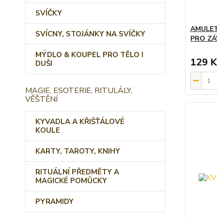
SVÍČKY
AMULET
SVÍCNY, STOJÁNKY NA SVÍČKY
PRO ZÁ
MÝDLO & KOUPEL PRO TĚLO I
129 K
DUŠI
MAGIE, ESOTERIE, RITULÁLY,
VĚŠTĚNÍ
KYVADLA A KŘIŠŤÁLOVÉ
KOULE
KARTY, TAROTY, KNIHY
RITUÁLNÍ PŘEDMĚTY A
MAGICKÉ POMŮCKY
PYRAMIDY