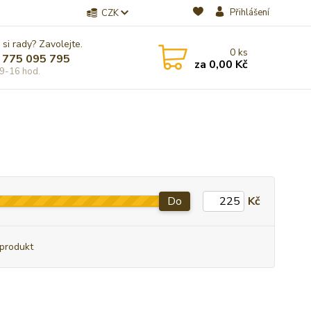
Přihlášení
CZK
 si rady? Zavolejte.
0
ks
 775 095 795
za
0,00 Kč
9-16 hod.
Do
Kč
produkt