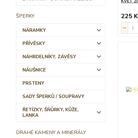
KVĚT Ž
225 K
ŠPERKY
NÁRAMKY
PŘÍVĚSKY
NÁHRDELNÍKY, ZÁVĚSY
NÁUŠNICE
PRSTENY
SADY ŠPERKŮ / SOUPRAVY
ŘETÍZKY, ŠŇŮRKY, KŮŽE,
LANKA
DRAHÉ KAMENY A MINERÁLY