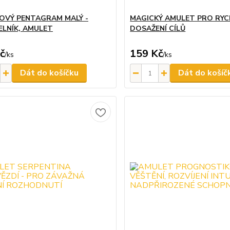
VÝ PENTAGRAM MALÝ -
MAGICKÝ AMULET PRO RYC
LNÍK, AMULET
DOSAŽENÍ CÍLŮ
č
159 Kč
/
ks
/
ks
Dát do košíčku
Dát do košíč