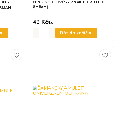
UH -
FENG SHUI OVĚS - ZNAK FU V KOLE
ISMAN
ŠTĚSTÍ
49 Kč
/
ks
ku
Dát do košíčku