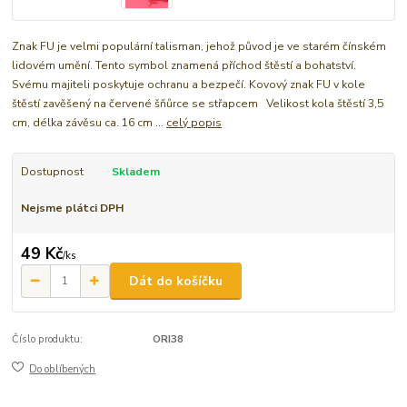
Znak FU je velmi populární talisman, jehož původ je ve starém čínském
lidovém umění. Tento symbol znamená příchod štěstí a bohatství.
Svému majiteli poskytuje ochranu a bezpečí. Kovový znak FU v kole
štěstí zavěšený na červené šňůrce se střapcem Velikost kola štěstí 3,5
cm, délka závěsu ca. 16 cm ...
celý popis
Dostupnost
Skladem
Nejsme plátci DPH
49 Kč
/
ks
Dát do košíčku
Číslo produktu:
ORI38
Do oblíbených