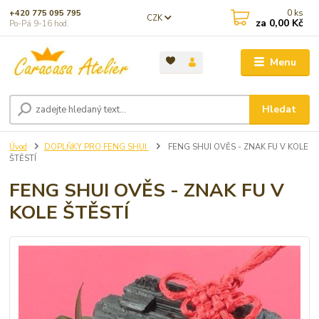
0
ks
+420 775 095 795
CZK
za
0,00 Kč
Po-Pá 9-16 hod.
Menu
Hledat
Úvod
DOPLŇKY PRO FENG SHUI
FENG SHUI OVĚS - ZNAK FU V KOLE
ŠTĚSTÍ
FENG SHUI OVĚS - ZNAK FU V
KOLE ŠTĚSTÍ