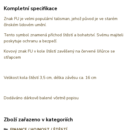
Kompletní specifikace
Znak FU je velmi populární talisman, jehož původ je ve starém
čínském lidovém umění.
Tento symbol znamená příchod štěstí a bohatství. Svému majiteli
poskytuje ochranu a bezpečí.
Kovový znak FU v kole štěstí zavěšený na červené šňůrce se
střapcem
Velikost kola štěstí 3,5 cm, délka závěsu ca. 16 cm
Dodáváno dárkově balené včetně popisu
Zboží zařazeno v kategoriích
FINANCE / HOJNOST / ŠTĚSTÍ