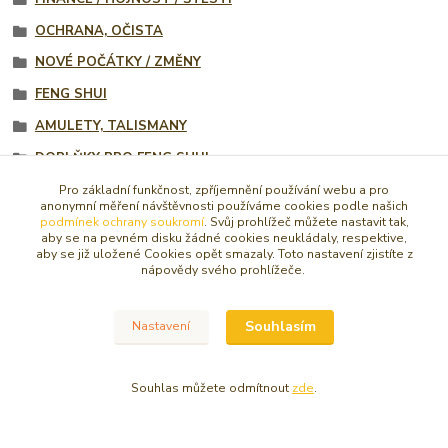
OCHRANA, OČISTA
NOVÉ POČÁTKY / ZMĚNY
FENG SHUI
AMULETY, TALISMANY
DOPLŇKY PRO FENG SHUI
Svícny, kameny a jiné
Pro základní funkčnost, zpříjemnění používání webu a pro
anonymní měření návštěvnosti používáme cookies podle našich
Svícny, drahé kameny a jiné
podmínek ochrany soukromí
. Svůj prohlížeč můžete nastavit tak,
aby se na pevném disku žádné cookies neukládaly, respektive,
Symboly a pentagramy
aby se již uložené Cookies opět smazaly. Toto nastavení zjistíte z
nápovědy svého prohlížeče.
Pro štěstí a úspěch
Ochranné amulety
Souhlasím
Nastavení
Souhlas můžete odmítnout
zde
.
© Copyright 2016 - 2026 Caracasa Atelier. Všechna práva vyhrazena.
Vytvořeno na
Eshop-rychle.cz