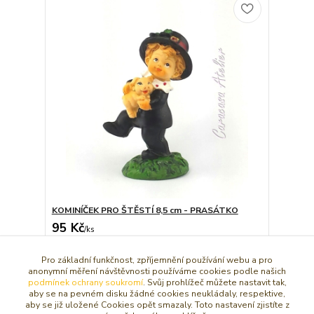
KOMINÍČEK PRO ŠTĚSTÍ 8,5 cm - PRASÁTKO
95 Kč
/
ks
Dát do košíčku
Pro základní funkčnost, zpříjemnění používání webu a pro
anonymní měření návštěvnosti používáme cookies podle našich
podmínek ochrany soukromí
. Svůj prohlížeč můžete nastavit tak,
aby se na pevném disku žádné cookies neukládaly, respektive,
strana
z 1
aby se již uložené Cookies opět smazaly. Toto nastavení zjistíte z