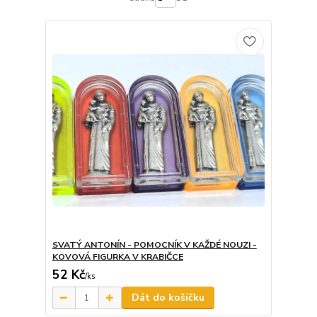
SVATÝ ANTONÍN - POMOCNÍK V KAŽDÉ NOUZI -
KOVOVÁ FIGURKA V KRABIČCE
52 Kč
/
ks
Dát do košíčku