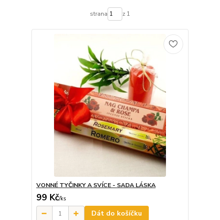
strana
z 1
VONNÉ TYČINKY A SVÍCE - SADA LÁSKA
99 Kč
/
ks
Dát do košíčku