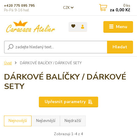
0
ks
+420 775 095 795
CZK
za
0,00 Kč
Po-Pá 9-16 hod.
Menu
Hledat
Úvod
DÁRKOVÉ BALÍČKY / DÁRKOVÉ SETY
DÁRKOVÉ BALÍČKY / DÁRKOVÉ
SETY
Upřesnit parametry
Nejnovější
Nejlevnější
Nejdražší
Zobrazuji 1-4 z 4