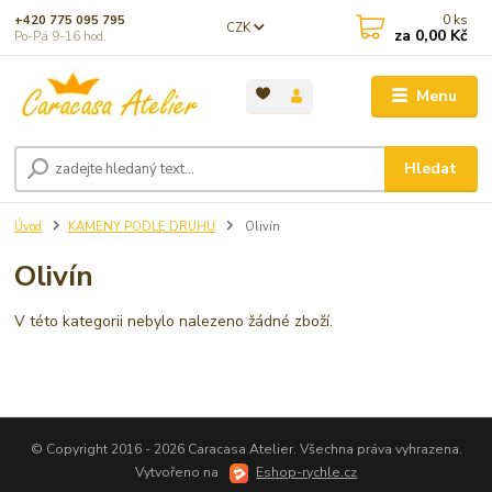
0
ks
+420 775 095 795
CZK
za
0,00 Kč
Po-Pá 9-16 hod.
Menu
Hledat
Úvod
KAMENY PODLE DRUHU
Olivín
Olivín
V této kategorii nebylo nalezeno žádné zboží.
© Copyright 2016 - 2026 Caracasa Atelier. Všechna práva vyhrazena.
Vytvořeno na
Eshop-rychle.cz