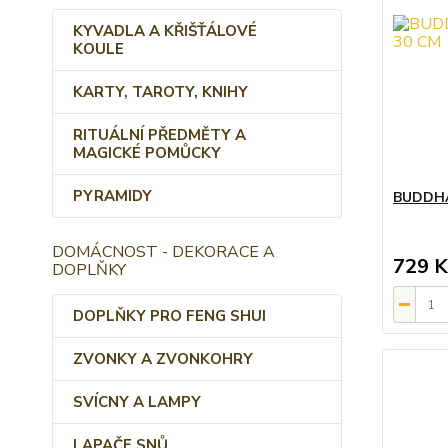
KYVADLA A KŘIŠŤÁLOVÉ
KOULE
KARTY, TAROTY, KNIHY
RITUÁLNÍ PŘEDMĚTY A
MAGICKÉ POMŮCKY
PYRAMIDY
BUDDHA
DOMÁCNOST - DEKORACE A
729 K
DOPLŇKY
DOPLŇKY PRO FENG SHUI
ZVONKY A ZVONKOHRY
SVÍCNY A LAMPY
LAPAČE SNŮ