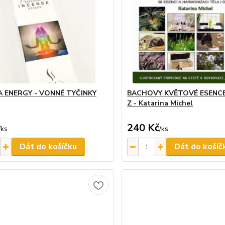
 ENERGY - VONNÉ TYČINKY
BACHOVY KVĚTOVÉ ESENC
Z - Katarina Michel
240 Kč
/
ks
/
ks
Dát do košíčku
Dát do košíč