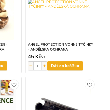
EN -
ANGEL PROTECTION VONNÉ TYČINKY
RA
- ANDĚLSKÁ OCHRANA
45 Kč
/
ks
ku
Dát do košíčku