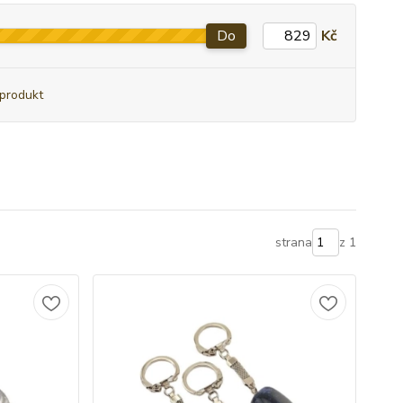
Do
Kč
produkt
strana
z 1