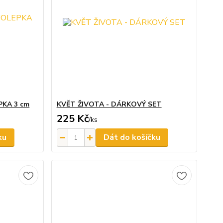
PKA 3 cm
KVĚT ŽIVOTA - DÁRKOVÝ SET
225 Kč
/
ks
ku
Dát do košíčku