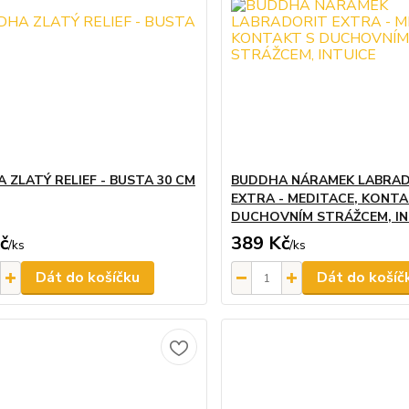
 ZLATÝ RELIEF - BUSTA 30 CM
BUDDHA NÁRAMEK LABRA
EXTRA - MEDITACE, KONTA
DUCHOVNÍM STRÁŽCEM, IN
č
389 Kč
/
ks
/
ks
Dát do košíčku
Dát do košíč