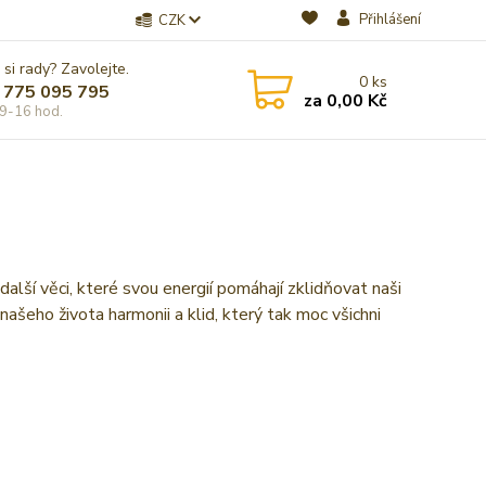
Přihlášení
CZK
 si rady? Zavolejte.
0
ks
 775 095 795
za
0,00 Kč
9-16 hod.
alší věci, které svou energií pomáhají zklidňovat naši
našeho života harmonii a klid, který tak moc všichni