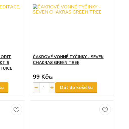
DORIT
ČAKROVÉ VONNÉ TYČINKY - SEVEN
KT S
CHAKRAS GREEN TREE
TUICE
99 Kč
/
ks
ku
Dát do košíčku