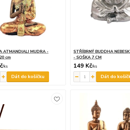
 ATMANDIALI MUDRA -
STŘÍBRNÝ BUDDHA NEBESK
20 cm
- SOŠKA 7 CM
č
149 Kč
/
ks
/
ks
Dát do košíčku
Dát do košíč