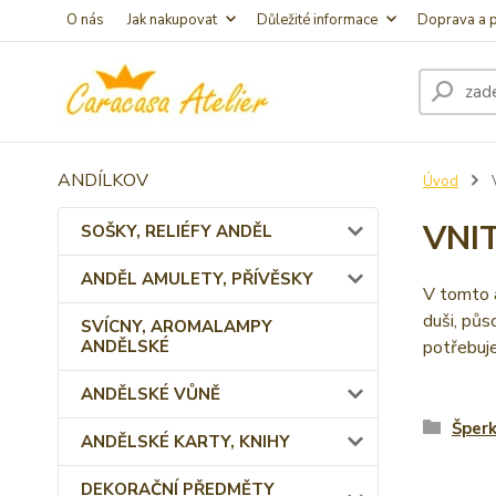
O nás
Jak nakupovat
Důležité informace
Doprava a p
ANDÍLKOV
Úvod
VNI
SOŠKY, RELIÉFY ANDĚL
ANDĚL AMULETY, PŘÍVĚSKY
V tomto a
duši, půs
SVÍCNY, AROMALAMPY
ANDĚLSKÉ
potřebuj
ANDĚLSKÉ VŮNĚ
Šperk
ANDĚLSKÉ KARTY, KNIHY
DEKORAČNÍ PŘEDMĚTY