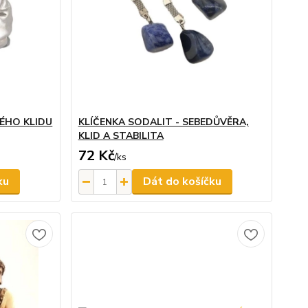
ÉHO KLIDU
KLÍČENKA SODALIT - SEBEDŮVĚRA,
KLID A STABILITA
72 Kč
/
ks
ku
Dát do košíčku