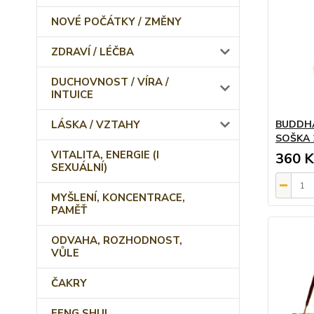
NOVÉ POČÁTKY / ZMĚNY
ZDRAVÍ / LÉČBA
DUCHOVNOST / VÍRA /
INTUICE
LÁSKA / VZTAHY
BUDDHA
SOŠKA 
VITALITA, ENERGIE (I
360 K
SEXUÁLNÍ)
MYŠLENÍ, KONCENTRACE,
PAMĚŤ
ODVAHA, ROZHODNOST,
VŮLE
ČAKRY
FENG SHUI