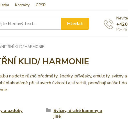
latba
Kontakty
GPSR
Nevíte
Hledat
+420
Po-Pá 
VNITŘNÍ KLID/ HARMONIE
TŘNÍ KLID/ HARMONIE
lbu najdete různé předměty, šperky, přívěsky, amulety, svícny a d
obí blahodárně při stavech úzkostí a strachů, pomáhají vnášet do 
eme.
y a ozdoby
Svícny, drahé kameny a
jiné