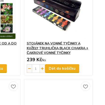
E OD A DO
STOJÁNEK NA VONNÉ TYČINKY A
KUŽELY TRUHLIČKA BLACK CHAKRA +
ČAKROVÉ VONNÉ TYČINKY
239 Kč
/
ks
ku
Dát do košíčku