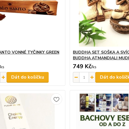
ANTO VONNÉ TYČINKY GREEN
BUDDHA SET SOŠKA A SVÍC
BUDDHA ATMANDIALI MUD
749 Kč
/
ks
/
ks
Dát do košíčku
Dát do košíč