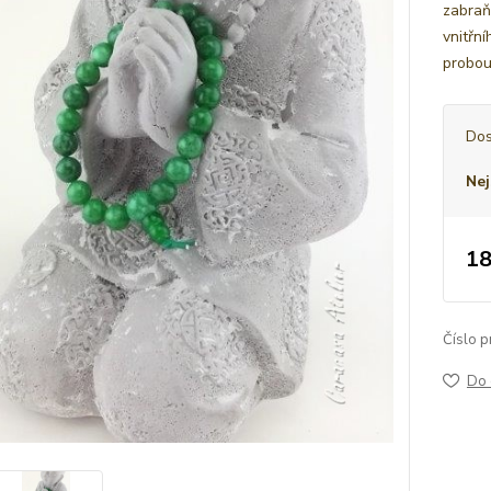
zabraň
vnitřn
probouz
Dos
Nej
18
Číslo p
Do 