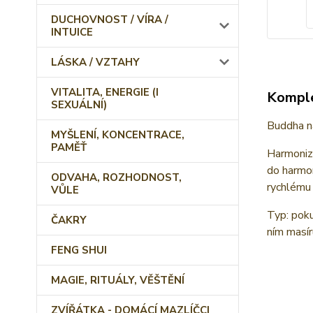
DUCHOVNOST / VÍRA /
INTUICE
LÁSKA / VZTAHY
VITALITA, ENERGIE (I
Komple
SEXUÁLNÍ)
Buddha n
MYŠLENÍ, KONCENTRACE,
PAMĚŤ
Harmonizu
do harmon
ODVAHA, ROZHODNOST,
rychlému
VŮLE
Typ: poku
ČAKRY
ním masír
FENG SHUI
MAGIE, RITUÁLY, VĚŠTĚNÍ
ZVÍŘÁTKA - DOMÁCÍ MAZLÍČCI