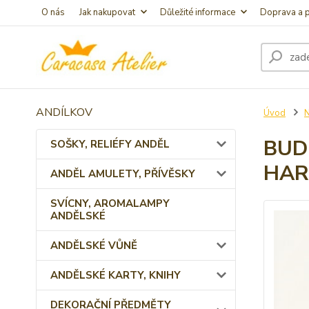
O nás
Jak nakupovat
Důležité informace
Doprava a p
ANDÍLKOV
Úvod
BUD
SOŠKY, RELIÉFY ANDĚL
HAR
ANDĚL AMULETY, PŘÍVĚSKY
SVÍCNY, AROMALAMPY
ANDĚLSKÉ
ANDĚLSKÉ VŮNĚ
ANDĚLSKÉ KARTY, KNIHY
DEKORAČNÍ PŘEDMĚTY