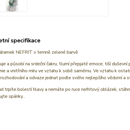
tní specifikace
áramek NEFRIT v temně zelené barvě
je a působí na srdeční čakru, tlumí přepjaté emoce, tiší duševní
ie a vnitřního míru ve vztahu k sobě samému. Ve vztahu k ostatn
 rozhodování a odvaze jednat podle svého nejlepšího vědomí a 
d trpíte bolestí hlavy a nemáte po ruce nefritový oblázek, stáhn
ujte spánky...