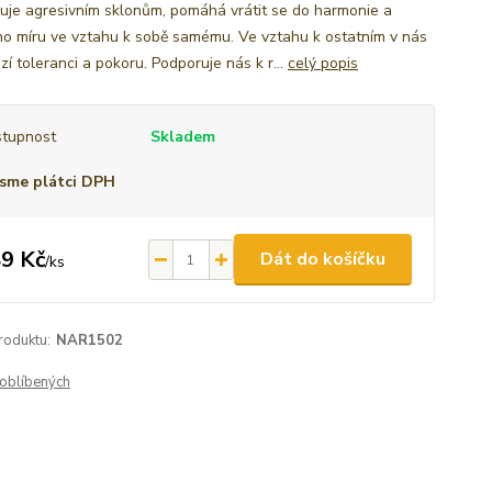
uje agresivním sklonům, pomáhá vrátit se do harmonie a
ího míru ve vztahu k sobě samému. Ve vztahu k ostatním v nás
í toleranci a pokoru. Podporuje nás k r...
celý popis
tupnost
Skladem
sme plátci DPH
9 Kč
Dát do košíčku
/
ks
roduktu:
NAR1502
oblíbených