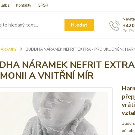
latba
Kontakty
GPSR
Nevíte
Hledat
+420
Po-Pá 
NÁRAMKY
BUDDHA NÁRAMEK NEFRIT EXTRA - PRO UKLIDNĚNÍ, HARMO
DHA NÁRAMEK NEFRIT EXTRA 
MONII A VNITŘNÍ MÍR
Harm
přep
vrát
vzta
Buddha
působí 