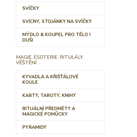
SVÍČKY
SVÍCNY, STOJÁNKY NA SVÍČKY
MÝDLO & KOUPEL PRO TĚLO I
DUŠI
MAGIE, ESOTERIE, RITULÁLY,
VĚŠTĚNÍ
KYVADLA A KŘIŠŤÁLOVÉ
KOULE
KARTY, TAROTY, KNIHY
RITUÁLNÍ PŘEDMĚTY A
MAGICKÉ POMŮCKY
PYRAMIDY