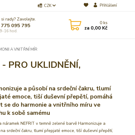
Přihlášení
CZK
 si rady? Zavolejte.
0
ks
 775 095 795
za
0,00 Kč
9-16 hod.
NII A VNITŘNÍ MÍR
- PRO UKLIDNĚNÍ,
onizuje a působí na srdeční čakru, tlumí
jaté emoce, tiší duševní přepětí, pomáhá
it se do harmonie a vnitřního míru ve
hu k sobě samému
 náramek NEFRIT v temně zelené barvě Harmonizuje a
na srdeční čakru, tlumí přepjaté emoce, tiší duševní přepětí,