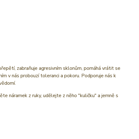
 přepětí, zabraňuje agresivním sklonům, pomáhá vrátit se
ím v nás probouzí toleranci a pokoru. Podporuje nás k
svědomí.
ěte náramek z ruky, udělejte z něho "kuličku" a jemně s