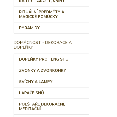
KARTY, TAROTY, KNIHY
RITUÁLNÍ PŘEDMĚTY A
MAGICKÉ POMŮCKY
PYRAMIDY
DOMÁCNOST - DEKORACE A
DOPLŇKY
DOPLŇKY PRO FENG SHUI
ZVONKY A ZVONKOHRY
SVÍCNY A LAMPY
LAPAČE SNŮ
POLŠTÁŘE DEKORAČNÍ,
MEDITAČNÍ