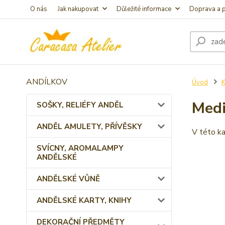
O nás
Jak nakupovat
Důležité informace
Doprava a p
ANDÍLKOV
Úvod
K
Medi
SOŠKY, RELIÉFY ANDĚL
ANDĚL AMULETY, PŘÍVĚSKY
V této ka
SVÍCNY, AROMALAMPY
ANDĚLSKÉ
ANDĚLSKÉ VŮNĚ
ANDĚLSKÉ KARTY, KNIHY
DEKORAČNÍ PŘEDMĚTY