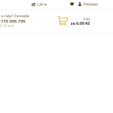
Přihlášení
CZK
 si rady? Zavolejte.
0
ks
 775 095 795
za
0,00 Kč
9-16 hod.