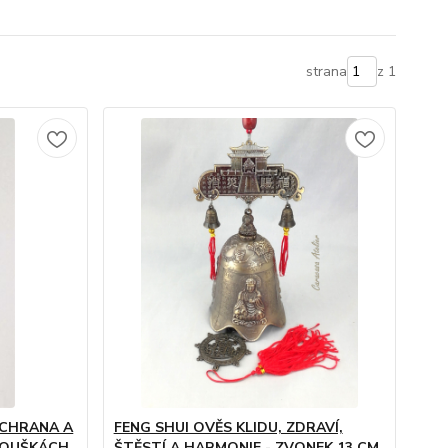
strana
z 1
OCHRANA A
FENG SHUI OVĚS KLIDU, ZDRAVÍ,
ZKOUŠKÁCH
ŠTĚSTÍ A HARMONIE - ZVONEK 13 CM,