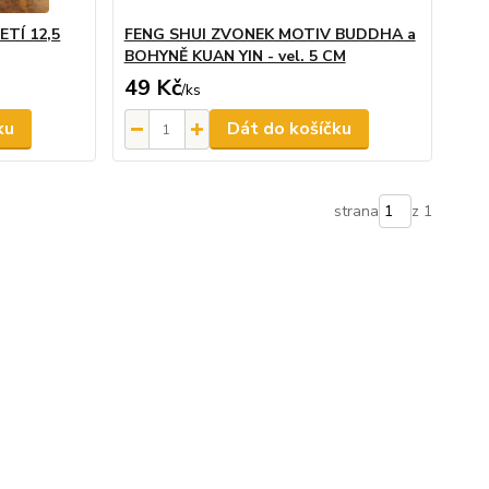
TÍ 12,5
FENG SHUI ZVONEK MOTIV BUDDHA a
BOHYNĚ KUAN YIN - vel. 5 CM
49 Kč
/
ks
ku
Dát do košíčku
strana
z 1