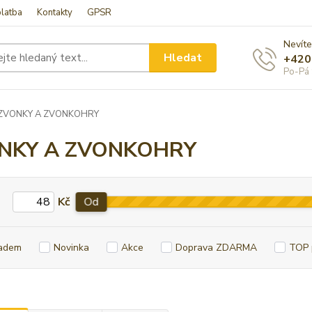
latba
Kontakty
GPSR
Nevíte
Hledat
+420
Po-Pá 
ZVONKY A ZVONKOHRY
NKY A ZVONKOHRY
Kč
Od
adem
Novinka
Akce
Doprava ZDARMA
TOP 