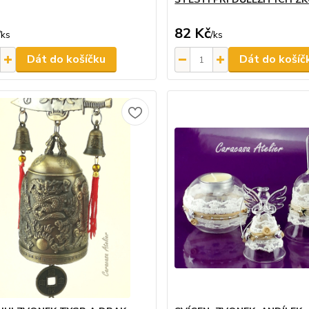
82 Kč
/
ks
/
ks
Dát do košíčku
Dát do košíč