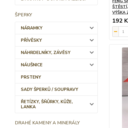
FENG S
ŠTĚSTÍ
VÝŠKA 
ŠPERKY
192 K
NÁRAMKY
PŘÍVĚSKY
NÁHRDELNÍKY, ZÁVĚSY
NÁUŠNICE
PRSTENY
SADY ŠPERKŮ / SOUPRAVY
ŘETÍZKY, ŠŇŮRKY, KŮŽE,
LANKA
DRAHÉ KAMENY A MINERÁLY