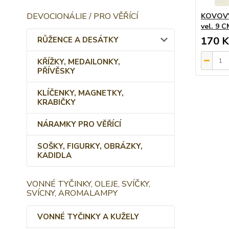
DEVOCIONÁLIE / PRO VĚŘÍCÍ
KOVOVÝ
vel. 9 
170 K
RŮŽENCE A DESÁTKY
KŘÍŽKY, MEDAILONKY,
PŘÍVĚSKY
KLÍČENKY, MAGNETKY,
KRABIČKY
NÁRAMKY PRO VĚŘÍCÍ
SOŠKY, FIGURKY, OBRÁZKY,
KADIDLA
VONNÉ TYČINKY, OLEJE, SVÍČKY,
SVÍCNY, AROMALAMPY
VONNÉ TYČINKY A KUŽELY