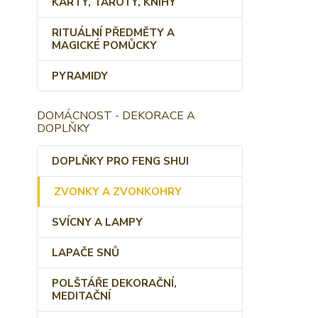
KARTY, TAROTY, KNIHY
RITUÁLNÍ PŘEDMĚTY A
MAGICKÉ POMŮCKY
PYRAMIDY
DOMÁCNOST - DEKORACE A
DOPLŇKY
DOPLŇKY PRO FENG SHUI
ZVONKY A ZVONKOHRY
SVÍCNY A LAMPY
LAPAČE SNŮ
POLŠTÁŘE DEKORAČNÍ,
MEDITAČNÍ