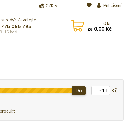
Přihlášení
CZK
 si rady? Zavolejte.
0
ks
 775 095 795
za
0,00 Kč
9-16 hod.
Do
Kč
produkt