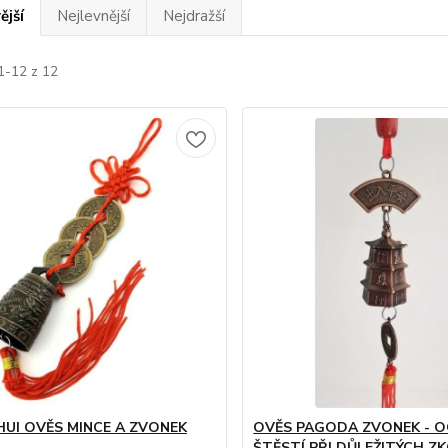
ější
Nejlevnější
Nejdražší
1-12 z 12
HUI OVĚS MINCE A ZVONEK
OVĚS PAGODA ZVONEK - 
ŠTĚSTÍ PŘI DŮLEŽITÝCH 