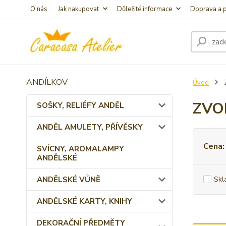
O nás
Jak nakupovat
Důležité informace
Doprava a p
ANDÍLKOV
Úvod
ZVO
SOŠKY, RELIÉFY ANDĚL
ANDĚL AMULETY, PŘÍVĚSKY
Cena:
SVÍCNY, AROMALAMPY
ANDĚLSKÉ
ANDĚLSKÉ VŮNĚ
Skl
ANDĚLSKÉ KARTY, KNIHY
DEKORAČNÍ PŘEDMĚTY