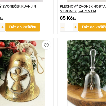
 ZVONEČEK KUAN JIN
PLECHOVÝ ZVONEK NOSTAL
STROMEK, vel. 9,5 CM
85 Kč
/
ks
/
ks
Dát do košíčku
Dát do košíč