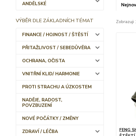
ANDĚLSKÉ
Nejnov
VÝBĚR DLE ZÁKLADNÍCH TÉMAT
Zobrazuji 
FINANCE / HOJNOST / ŠTĚSTÍ
PŘITAŽLIVOST / SEBEDŮVĚRA
OCHRANA, OČISTA
VNITŘNÍ KLID/ HARMONIE
PROTI STRACHU A ÚZKOSTEM
NADĚJE, RADOST,
POVZBUZENÍ
NOVÉ POČÁTKY / ZMĚNY
FENG S
ZDRAVÍ / LÉČBA
ŠTĚSTÍ