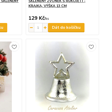
- SKLENĚNÝ
SKLENĚNÝ ZVONEK S RUKOJETÍ -
KRAJKA, VÝŠKA 13 CM
129 Kč
/
ks
ku
Dát do košíčku