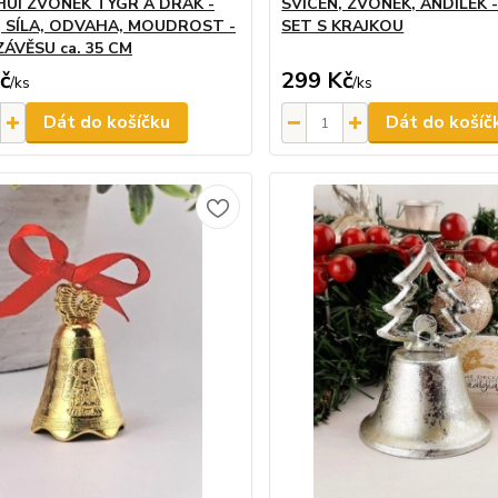
HUI ZVONEK TYGR A DRAK -
SVÍCEN, ZVONEK, ANDÍLEK 
, SÍLA, ODVAHA, MOUDROST -
SET S KRAJKOU
ZÁVĚSU ca. 35 CM
č
299 Kč
/
ks
/
ks
Dát do košíčku
Dát do košíč