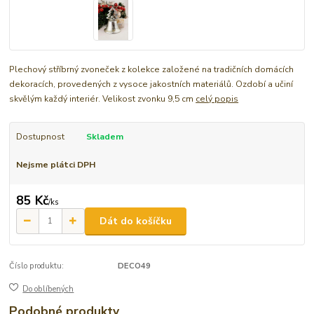
Plechový stříbrný zvoneček z kolekce založené na tradičních domácích
dekoracích, provedených z vysoce jakostních materiálů. Ozdobí a učiní
skvělým každý interiér. Velikost zvonku 9,5 cm
celý popis
Dostupnost
Skladem
Nejsme plátci DPH
85 Kč
/
ks
Dát do košíčku
Číslo produktu:
DECO49
Do oblíbených
Podobné produkty