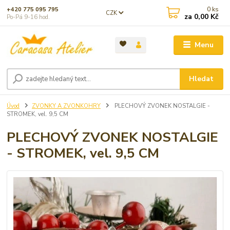
0
ks
+420 775 095 795
CZK
za
0,00 Kč
Po-Pá 9-16 hod.
Menu
Hledat
Úvod
ZVONKY A ZVONKOHRY
PLECHOVÝ ZVONEK NOSTALGIE -
STROMEK, vel. 9,5 CM
PLECHOVÝ ZVONEK NOSTALGIE
- STROMEK, vel. 9,5 CM