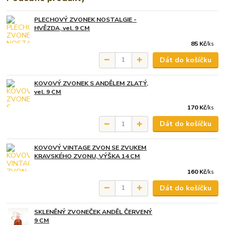
PLECHOVÝ ZVONEK NOSTALGIE -
HVĚZDA, vel. 9 CM
85 Kč
/
ks
Dát do košíčku
KOVOVÝ ZVONEK S ANDĚLEM ZLATÝ,
vel. 9 CM
170 Kč
/
ks
Dát do košíčku
KOVOVÝ VINTAGE ZVON SE ZVUKEM
KRAVSKÉHO ZVONU, VÝŠKA 14 CM
160 Kč
/
ks
Dát do košíčku
SKLENĚNÝ ZVONEČEK ANDĚL ČERVENÝ
9 CM