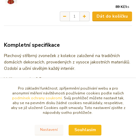
89 Kč
/
ks
Dát do košíčku
Kompletní specifikace
Plechový stříbrný zvoneček z kolekce založené na tradičních
domácích dekoracích, provedených z vysoce jakostních materiálů.
Ozdobí a učiní skvělým každý interiér.
Velikost zvonku 9,5 cm
Pro základní funkčnost, zpříjemnění používání webu a pro
anonymní měření návštěvnosti používáme cookies podle našich
podmínek ochrany soukromí
. Svůj prohlížeč můžete nastavit tak,
Zboží zařazeno v kategoriích
aby se na pevném disku žádné cookies neukládaly, respektive,
aby se již uložené Cookies opět smazaly. Toto nastavení zjistíte z
ZVONKY A ZVONKOHRY
nápovědy svého prohlížeče.
VÁNOČNÍ DEKORACE
Souhlasím
Nastavení
KOVOVÉ / PLECHOVÉ DEKORACE