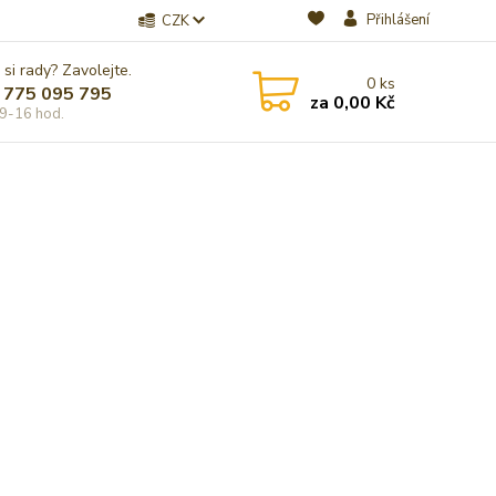
Přihlášení
CZK
 si rady? Zavolejte.
0
ks
 775 095 795
za
0,00 Kč
9-16 hod.