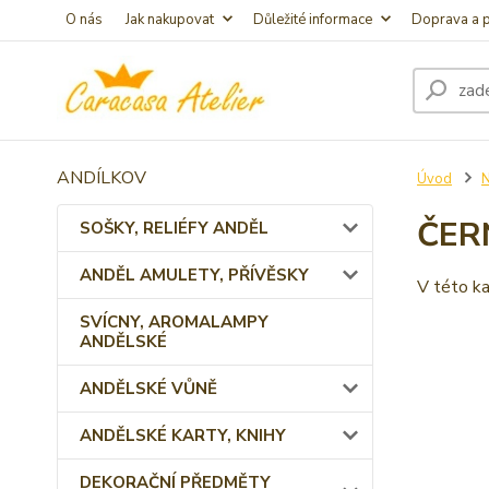
O nás
Jak nakupovat
Důležité informace
Doprava a p
ANDÍLKOV
Úvod
ČER
SOŠKY, RELIÉFY ANDĚL
ANDĚL AMULETY, PŘÍVĚSKY
V této ka
SVÍCNY, AROMALAMPY
ANDĚLSKÉ
ANDĚLSKÉ VŮNĚ
ANDĚLSKÉ KARTY, KNIHY
DEKORAČNÍ PŘEDMĚTY