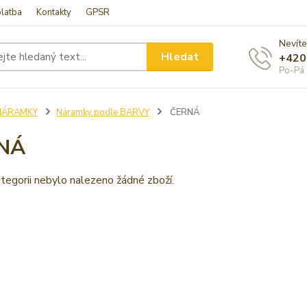
latba
Kontakty
GPSR
Nevíte
Hledat
+420
Po-Pá 
NÁRAMKY
Náramky podle BARVY
ČERNÁ
NÁ
tegorii nebylo nalezeno žádné zboží.