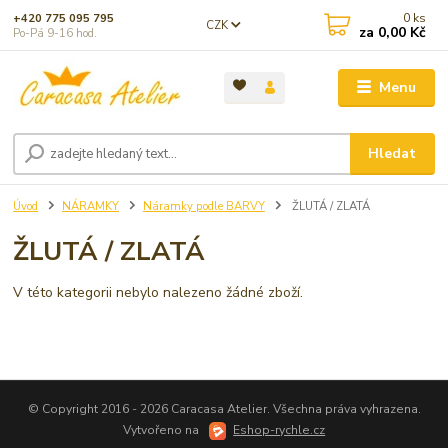
0
ks
+420 775 095 795
CZK
za
0,00 Kč
Po-Pá 9-16 hod.
Menu
Hledat
Úvod
NÁRAMKY
Náramky podle BARVY
ŽLUTÁ / ZLATÁ
ŽLUTÁ / ZLATÁ
V této kategorii nebylo nalezeno žádné zboží.
© Copyright 2016 - 2026 Caracasa Atelier. Všechna práva vyhrazena.
Vytvořeno na
Eshop-rychle.cz