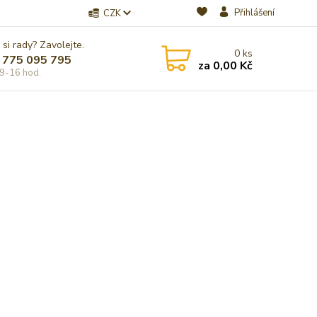
Přihlášení
CZK
 si rady? Zavolejte.
0
ks
 775 095 795
za
0,00 Kč
9-16 hod.