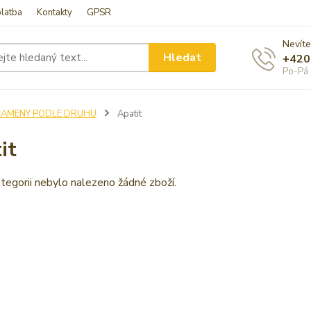
latba
Kontakty
GPSR
Nevíte
Hledat
+420
Po-Pá 
KAMENY PODLE DRUHU
Apatit
it
tegorii nebylo nalezeno žádné zboží.