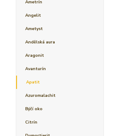
Ametrín
Angelit
Ametyst
Andělská aura
Aragonit
Avanturín
Apatit
Azuromalachit
Býčí oko
Citrín
Dumortierit