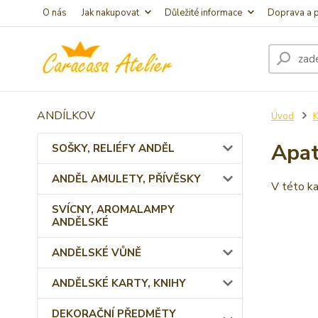
O nás
Jak nakupovat
Důležité informace
Doprava a p
ANDÍLKOV
Úvod
Apat
SOŠKY, RELIÉFY ANDĚL
ANDĚL AMULETY, PŘÍVĚSKY
V této ka
SVÍCNY, AROMALAMPY
ANDĚLSKÉ
ANDĚLSKÉ VŮNĚ
ANDĚLSKÉ KARTY, KNIHY
DEKORAČNÍ PŘEDMĚTY