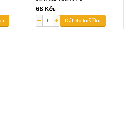
68 Kč
/
ks
ku
Dát do košíčku