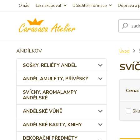
O nás
Jak nakupovat
Důležité informace
Doprava a p
ANDÍLKOV
Úvod
SVÍ
SOŠKY, RELIÉFY ANDĚL
ANDĚL AMULETY, PŘÍVĚSKY
Cena:
SVÍCNY, AROMALAMPY
ANDĚLSKÉ
ANDĚLSKÉ VŮNĚ
Skl
ANDĚLSKÉ KARTY, KNIHY
DEKORAČNÍ PŘEDMĚTY