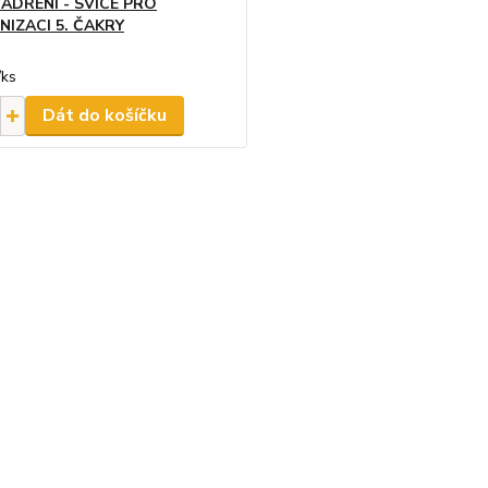
JÁDŘENÍ - SVÍCE PRO
IZACI 5. ČAKRY
/
ks
Dát do košíčku