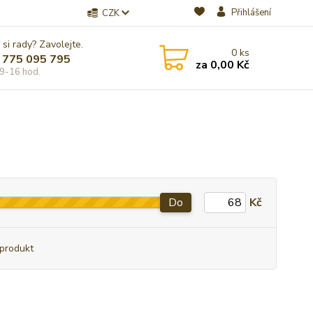
Přihlášení
CZK
 si rady? Zavolejte.
0
ks
 775 095 795
za
0,00 Kč
9-16 hod.
Do
Kč
produkt