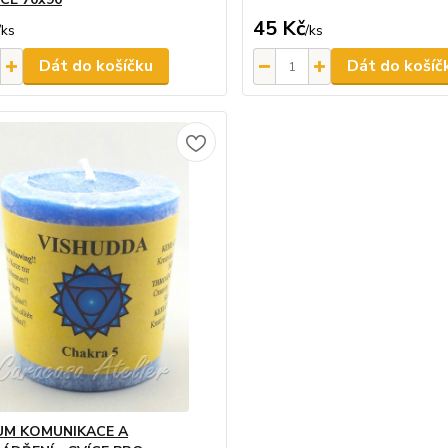
45 Kč
/
ks
/
ks
Dát do košíčku
Dát do košíč
M KOMUNIKACE A