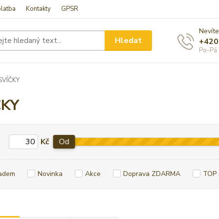
latba
Kontakty
GPSR
Nevíte
Hledat
+420
Po-Pá 
SVÍČKY
ČKY
Kč
Od
adem
Novinka
Akce
Doprava ZDARMA
TOP 