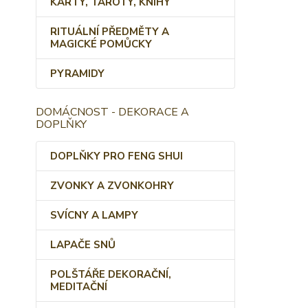
KARTY, TAROTY, KNIHY
RITUÁLNÍ PŘEDMĚTY A
MAGICKÉ POMŮCKY
PYRAMIDY
DOMÁCNOST - DEKORACE A
DOPLŇKY
DOPLŇKY PRO FENG SHUI
ZVONKY A ZVONKOHRY
SVÍCNY A LAMPY
LAPAČE SNŮ
POLŠTÁŘE DEKORAČNÍ,
MEDITAČNÍ