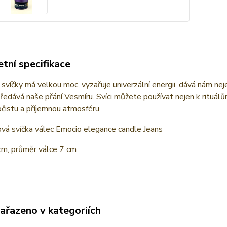
tní specifikace
svíčky má velkou moc, vyzařuje univerzální energii, dává nám nej
ředává naše přání Vesmíru. Svíci můžete používat nejen k rituálům
očistu a příjemnou atmosféru.
ová svíčka válec Emocio elegance candle Jeans
cm, průměr válce 7 cm
zařazeno v kategoriích