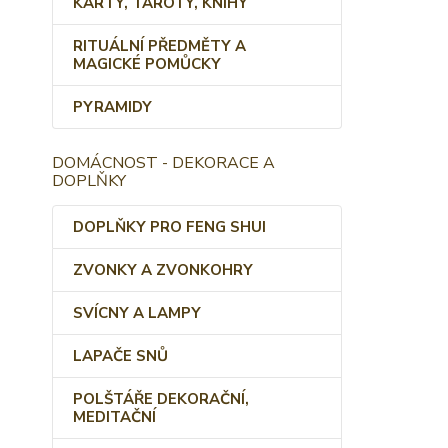
KARTY, TAROTY, KNIHY
RITUÁLNÍ PŘEDMĚTY A
MAGICKÉ POMŮCKY
PYRAMIDY
DOMÁCNOST - DEKORACE A
DOPLŇKY
DOPLŇKY PRO FENG SHUI
ZVONKY A ZVONKOHRY
SVÍCNY A LAMPY
LAPAČE SNŮ
POLŠTÁŘE DEKORAČNÍ,
MEDITAČNÍ