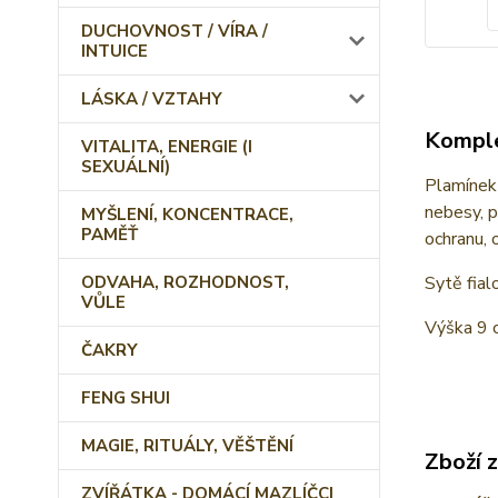
DUCHOVNOST / VÍRA /
INTUICE
LÁSKA / VZTAHY
Komple
VITALITA, ENERGIE (I
SEXUÁLNÍ)
Plamínek 
nebesy, p
MYŠLENÍ, KONCENTRACE,
PAMĚŤ
ochranu, 
ODVAHA, ROZHODNOST,
Sytě fial
VŮLE
Výška 9 
ČAKRY
FENG SHUI
MAGIE, RITUÁLY, VĚŠTĚNÍ
Zboží 
ZVÍŘÁTKA - DOMÁCÍ MAZLÍČCI