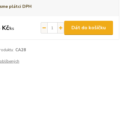
sme plátci DPH
 Kč
Dát do košíčku
/
ks
roduktu:
CA28
oblíbených