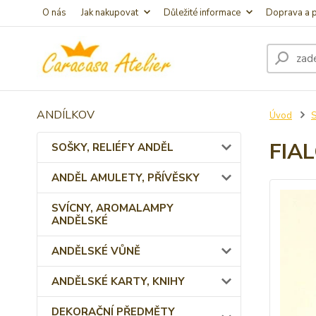
O nás
Jak nakupovat
Důležité informace
Doprava a p
ANDÍLKOV
Úvod
FIA
SOŠKY, RELIÉFY ANDĚL
ANDĚL AMULETY, PŘÍVĚSKY
SVÍCNY, AROMALAMPY
ANDĚLSKÉ
ANDĚLSKÉ VŮNĚ
ANDĚLSKÉ KARTY, KNIHY
DEKORAČNÍ PŘEDMĚTY