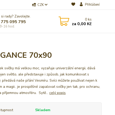
Přihlášení
CZK
 si rady? Zavolejte.
0
ks
 775 095 795
za
0,00 Kč
9-16 hod.
EGANCE 70x90
ek svíčky má velkou moc, vyzařuje univerzální energii, dává
jen světlo, ale představuje i způsob, jak komunikovat s
, předává naše přání Vesmíru. Svíci můžete používat nejen k
m a magii.. je prospěšné zapalovat svíčky jen tak, pro ochranu,
 a příjemnou atmosféru. Sytě...
celý popis
tupnost
Skladem