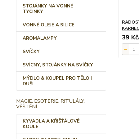
STOJÁNKY NA VONNÉ
TYČINKY
RADOST
VONNÉ OLEJE A SILICE
KARNE
39 Kč
AROMALAMPY
SVÍČKY
SVÍCNY, STOJÁNKY NA SVÍČKY
MÝDLO & KOUPEL PRO TĚLO I
DUŠI
MAGIE, ESOTERIE, RITULÁLY,
VĚŠTĚNÍ
KYVADLA A KŘIŠŤÁLOVÉ
KOULE