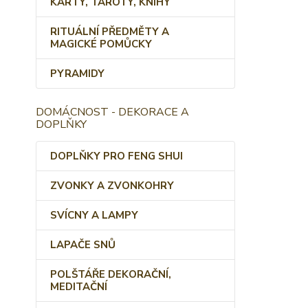
KARTY, TAROTY, KNIHY
RITUÁLNÍ PŘEDMĚTY A
MAGICKÉ POMŮCKY
PYRAMIDY
DOMÁCNOST - DEKORACE A
DOPLŇKY
DOPLŇKY PRO FENG SHUI
ZVONKY A ZVONKOHRY
SVÍCNY A LAMPY
LAPAČE SNŮ
POLŠTÁŘE DEKORAČNÍ,
MEDITAČNÍ