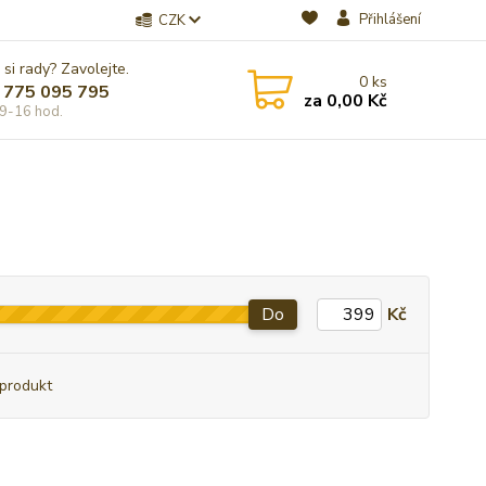
Přihlášení
CZK
 si rady? Zavolejte.
0
ks
 775 095 795
za
0,00 Kč
9-16 hod.
Do
Kč
produkt