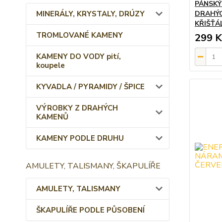
PÁNSKÝ
MINERÁLY, KRYSTALY, DRÚZY
DRAHÝC
KŘIŠŤÁL
TROMLOVANÉ KAMENY
299 K
KAMENY DO VODY pití,
koupele
KYVADLA / PYRAMIDY / ŠPICE
VÝROBKY Z DRAHÝCH
KAMENŮ
KAMENY PODLE DRUHU
AMULETY, TALISMANY, ŠKAPULÍŘE
AMULETY, TALISMANY
ŠKAPULÍŘE PODLE PŮSOBENÍ