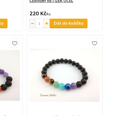
ČERVENÝ ŘETÍZEK OCEL
220 Kč
/
ks
ku
Dát do košíčku