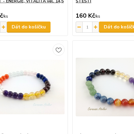
- ENERGIE, VITALITA vel. 14,5
ŠTĚSTÍ
č
160 Kč
/
ks
/
ks
Dát do košíčku
Dát do košíč