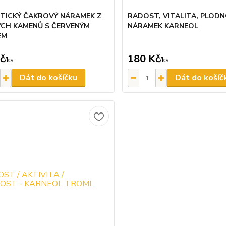
TICKÝ ČAKROVÝ NÁRAMEK Z
RADOST, VITALITA, PLODN
CH KAMENŮ S ČERVENÝM
NÁRAMEK KARNEOL
EM
č
180 Kč
/
ks
/
ks
Dát do košíčku
Dát do košíč