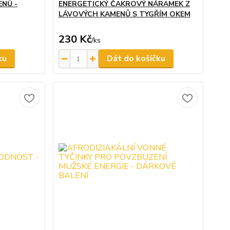
NŮ -
ENERGETICKÝ ČAKROVÝ NÁRAMEK Z
LÁVOVÝCH KAMENŮ S TYGŘÍM OKEM
230 Kč
/
ks
ku
Dát do košíčku