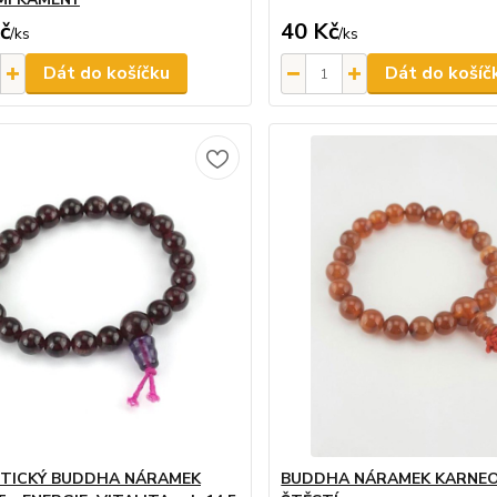
č
40 Kč
/
ks
/
ks
Dát do košíčku
Dát do košíč
TICKÝ BUDDHA NÁRAMEK
BUDDHA NÁRAMEK KARNEO