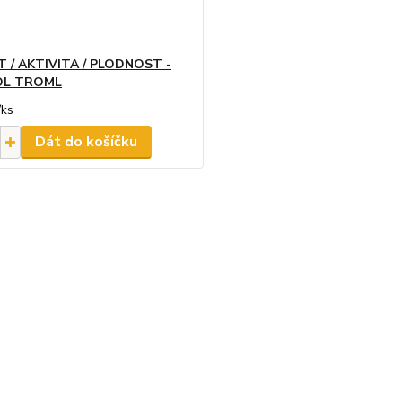
 / AKTIVITA / PLODNOST -
OL TROML
/
ks
Dát do košíčku