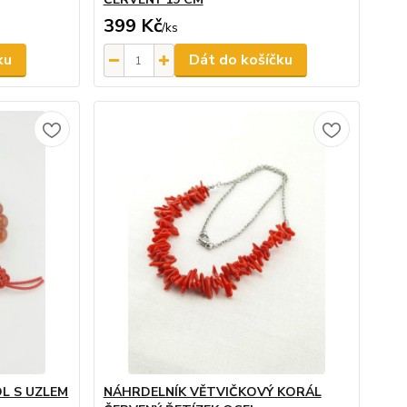
399 Kč
/
ks
ku
Dát do košíčku
L S UZLEM
NÁHRDELNÍK VĚTVIČKOVÝ KORÁL