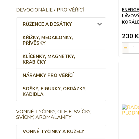
DEVOCIONÁLIE / PRO VĚŘÍCÍ
ENERGE
LÁVOVÝ
KORÁL
RŮŽENCE A DESÁTKY
230 K
KŘÍŽKY, MEDAILONKY,
PŘÍVĚSKY
KLÍČENKY, MAGNETKY,
KRABIČKY
NÁRAMKY PRO VĚŘÍCÍ
SOŠKY, FIGURKY, OBRÁZKY,
KADIDLA
VONNÉ TYČINKY, OLEJE, SVÍČKY,
SVÍCNY, AROMALAMPY
VONNÉ TYČINKY A KUŽELY