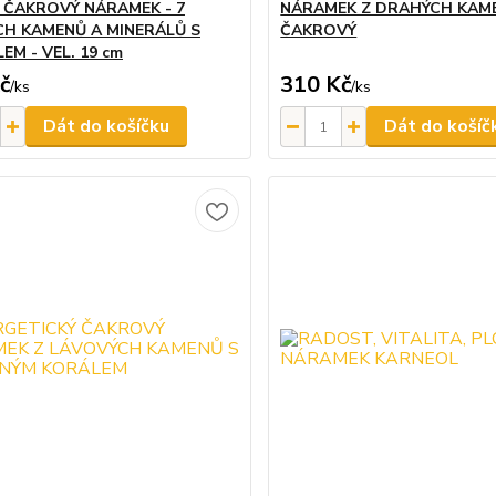
 ČAKROVÝ NÁRAMEK - 7
NÁRAMEK Z DRAHÝCH KAME
H KAMENŮ A MINERÁLŮ S
ČAKROVÝ
EM - VEL. 19 cm
č
310 Kč
/
ks
/
ks
Dát do košíčku
Dát do košíč