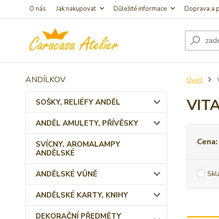
O nás
Jak nakupovat
Důležité informace
Doprava a p
ANDÍLKOV
Úvod
V
VITA
SOŠKY, RELIÉFY ANDĚL
ANDĚL AMULETY, PŘÍVĚSKY
Cena:
SVÍCNY, AROMALAMPY
ANDĚLSKÉ
ANDĚLSKÉ VŮNĚ
Skl
ANDĚLSKÉ KARTY, KNIHY
DEKORAČNÍ PŘEDMĚTY