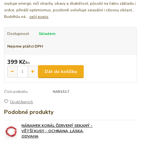
zvyšuje energii, ničí strachy, obavy a zbabělost, působí na čakru základu i
srdce, přináší optimismus, pozitivně ovlivňuje sexuální i citovou oblast...
Buddhův ná...
celý popis
Dostupnost
Skladem
Nejsme plátci DPH
399 Kč
/
ks
Dát do košíčku
Číslo produktu:
NAR1517
Do oblíbených
Podobné produkty
NÁRAMEK KORÁL ČERVENÝ SEKANÝ -
VĚTŠÍ KUSY - OCHRANA, LÁSKA,
ODVAHA