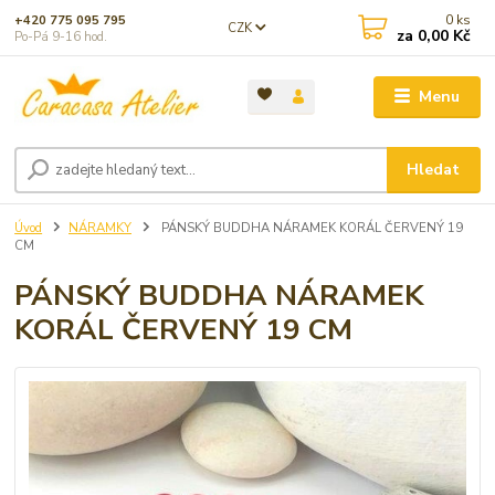
0
ks
+420 775 095 795
CZK
za
0,00 Kč
Po-Pá 9-16 hod.
Menu
Hledat
Úvod
NÁRAMKY
PÁNSKÝ BUDDHA NÁRAMEK KORÁL ČERVENÝ 19
CM
PÁNSKÝ BUDDHA NÁRAMEK
KORÁL ČERVENÝ 19 CM