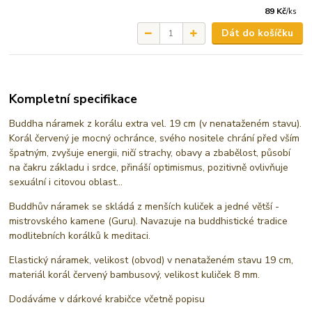
89 Kč
/
ks
Dát do košíčku
Kompletní specifikace
Buddha náramek z korálu extra vel. 19 cm (v nenataženém stavu).
Korál červený je mocný ochránce, svého nositele chrání před vším
špatným, zvyšuje energii, ničí strachy, obavy a zbabělost, působí
na čakru základu i srdce, přináší optimismus, pozitivně ovlivňuje
sexuální i citovou oblast...
Buddhův náramek se skládá z menších kuliček a jedné větší -
mistrovského kamene (Guru). Navazuje na buddhistické tradice
modlitebních korálků k meditaci.
Elastický náramek, velikost (obvod) v nenataženém stavu 19 cm,
materiál korál červený bambusový, velikost kuliček 8 mm.
Dodáváme v dárkové krabičce včetně popisu