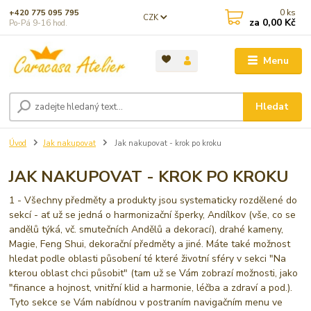
0
ks
+420 775 095 795
CZK
za
0,00 Kč
Po-Pá 9-16 hod.
Menu
Hledat
Úvod
Jak nakupovat
Jak nakupovat - krok po kroku
JAK NAKUPOVAT - KROK PO KROKU
1 - Všechny předměty a produkty jsou systematicky rozdělené do
sekcí - ať už se jedná o harmonizační šperky, Andílkov (vše, co se
andělů týká, vč. smutečních Andělů a dekorací), drahé kameny,
Magie, Feng Shui, dekorační předměty a jiné. Máte také možnost
hledat podle oblasti působení té které životní sféry v sekci "Na
kterou oblast chci působit" (tam už se Vám zobrazí možnosti, jako
"finance a hojnost, vnitřní klid a harmonie, léčba a zdraví a pod.).
Tyto sekce se Vám nabídnou v postraním navigačním menu ve