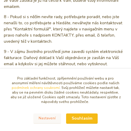
že Vaše zásilka je již na cestě k Vám, budete vždy informováni
emailem.
8 - Pokud si s něčím nevíte rady, potřebujete poradit, nebo jste
nenašli to, co potřebujete a hledáte, neváhejte nás kontaktovat
přes "Kontaktní formulář", který najdete v navigačním menu v
pravo nahoře s nadpisem KONTAKTY, přes email, či telefon,
uvedený též v kontaktech.
9 - V zájmu životního prostředí jsme zavedli systém elektronické
fakturace. Daňový doklad k Vaší objednávce je zasílán na Váš
email a kdykoliv si jej můžete stáhnout, nebo vytisknout.
Pro základní funkčnost, zpříjemnění používání webu a pro
anonymní měření návštěvnosti používáme cookies podle našich
Děkujeme a přejeme krásné a pohodové dny
podmínek ochrany soukromí
. Svůj prohlížeč můžete nastavit tak,
aby se na pevném disku žádné cookies neukládaly, respektive,
aby se již uložené Cookies opět smazaly. Toto nastavení zjistíte z
nápovědy svého prohlížeče.
Váš obchod Caracasa Atelier
Souhlasím
Nastavení