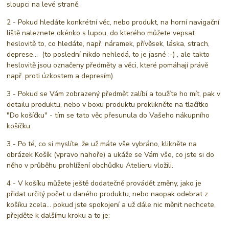
sloupci na levé straně.
2 - Pokud hledáte konkrétní věc, nebo produkt, na horní navigační
liště naleznete okénko s lupou, do kterého můžete vepsat
heslovitě to, co hledáte, např. náramek, přívěsek, láska, strach,
deprese... (to poslední nikdo nehledá, to je jasné :-) , ale takto
heslovitě jsou označeny předměty a věci, které pomáhají právě
např. proti úzkostem a depresím)
3 - Pokud se Vám zobrazený předmět zalíbí a toužíte ho mít, pak v
detailu produktu, nebo v boxu produktu proklikněte na tlačítko
"Do košíčku" - tím se tato věc přesunula do Vašeho nákupního
košíčku.
3 - Po té, co si myslíte, že už máte vše vybráno, klikněte na
obrázek Košík (vpravo nahoře) a ukáže se Vám vše, co jste si do
něho v průběhu prohlížení obchůdku Atelieru vložili.
4 - V košíku můžete ještě dodatečně provádět změny, jako je
přidat určitý počet u daného produktu, nebo naopak odebrat z
košíku zcela... pokud jste spokojení a už dále nic měnit nechcete,
přejděte k dalšímu kroku a to je: