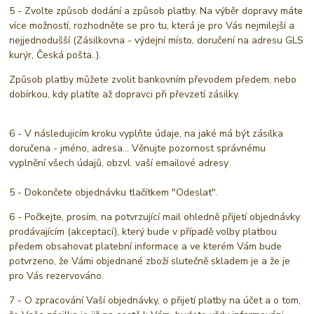
5 - Zvolte způsob dodání a způsob platby. Na výběr dopravy máte
více možností, rozhodněte se pro tu, která je pro Vás nejmilejší a
nejjednodušší (Zásilkovna - výdejní místo, doručení na adresu GLS
kurýr, Česká pošta..).
Způsob platby můžete zvolit bankovním převodem předem, nebo
dobírkou, kdy platíte až dopravci při převzetí zásilky.
6 - V následujicím kroku vyplňte údaje, na jaké má být zásilka
doručena - jméno, adresa... Věnujte pozornost správnému
vyplnění všech údajů, obzvl. vaší emailové adresy
5 - Dokončete objednávku tlačítkem "Odeslat".
6 - Počkejte, prosím, na potvrzující mail ohledně přijetí objednávky
prodávajícím (akceptací), který bude v případě volby platbou
předem obsahovat platební informace a ve kterém Vám bude
potvrzeno, že Vámi objednané zboží slutečně skladem je a že je
pro Vás rezervováno.
7 - O zpracování Vaší objednávky, o přijetí platby na účet a o tom,