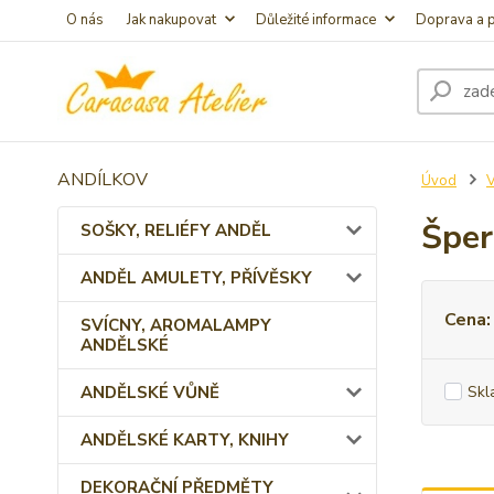
O nás
Jak nakupovat
Důležité informace
Doprava a p
ANDÍLKOV
Úvod
Šper
SOŠKY, RELIÉFY ANDĚL
ANDĚL AMULETY, PŘÍVĚSKY
Cena:
SVÍCNY, AROMALAMPY
ANDĚLSKÉ
ANDĚLSKÉ VŮNĚ
Skl
ANDĚLSKÉ KARTY, KNIHY
DEKORAČNÍ PŘEDMĚTY