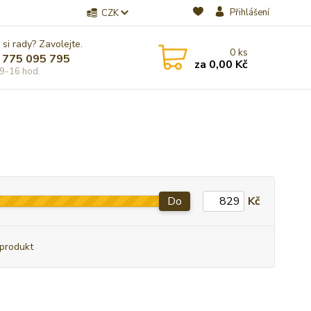
Přihlášení
CZK
 si rady? Zavolejte.
0
ks
 775 095 795
za
0,00 Kč
9-16 hod.
Do
Kč
produkt