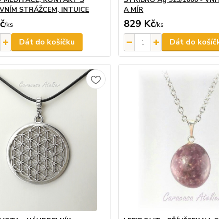
NÍM STRÁŽCEM, INTUICE
A MÍR
č
829 Kč
/
ks
/
ks
Dát do košíčku
Dát do košíč