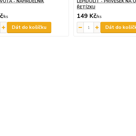
IVOTA - NÁHRDELNÍK
LEPIDOLIT - PŘÍVĚSEK NA
ŘETÍZKU
č
149 Kč
/
ks
/
ks
Dát do košíčku
Dát do košíč