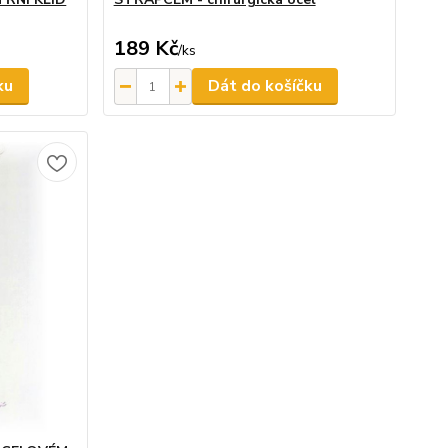
189 Kč
/
ks
ku
Dát do košíčku