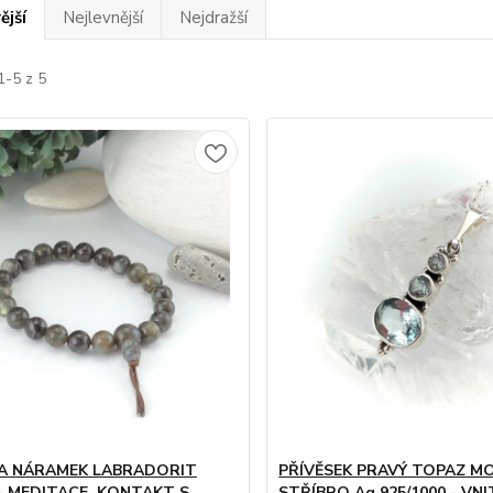
ější
Nejlevnější
Nejdražší
1-5 z 5
A NÁRAMEK LABRADORIT
PŘÍVĚSEK PRAVÝ TOPAZ MO
- MEDITACE, KONTAKT S
STŘÍBRO Ag 925/1000 - VNI