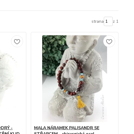
strana
z 1
DRÝ -
MALA NÁRAMEK PALISANDR SE
TŘNÍ KLID
STŘAPCEM - chirurgická ocel