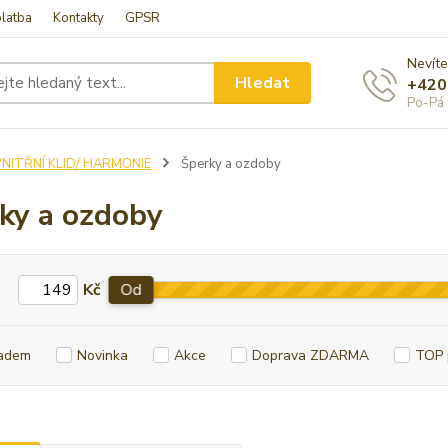
latba
Kontakty
GPSR
Nevíte
Hledat
+420
Po-Pá 
VNITŘNÍ KLID/ HARMONIE
Šperky a ozdoby
ky a ozdoby
Kč
Od
adem
Novinka
Akce
Doprava ZDARMA
TOP 