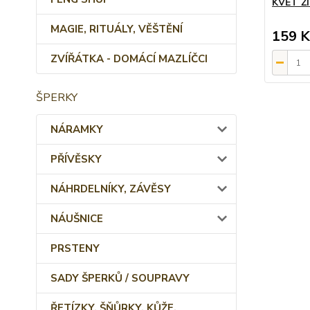
KVĚT Ž
MAGIE, RITUÁLY, VĚŠTĚNÍ
159 K
ZVÍŘÁTKA - DOMÁCÍ MAZLÍČCI
ŠPERKY
NÁRAMKY
PŘÍVĚSKY
NÁHRDELNÍKY, ZÁVĚSY
NÁUŠNICE
PRSTENY
SADY ŠPERKŮ / SOUPRAVY
ŘETÍZKY, ŠŇŮRKY, KŮŽE,