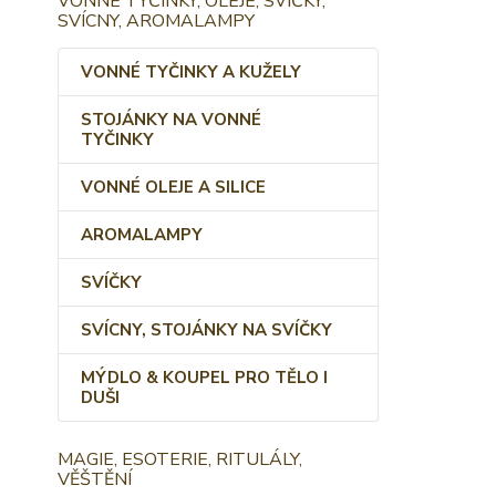
VONNÉ TYČINKY, OLEJE, SVÍČKY,
SVÍCNY, AROMALAMPY
VONNÉ TYČINKY A KUŽELY
STOJÁNKY NA VONNÉ
TYČINKY
VONNÉ OLEJE A SILICE
AROMALAMPY
SVÍČKY
SVÍCNY, STOJÁNKY NA SVÍČKY
MÝDLO & KOUPEL PRO TĚLO I
DUŠI
MAGIE, ESOTERIE, RITULÁLY,
VĚŠTĚNÍ