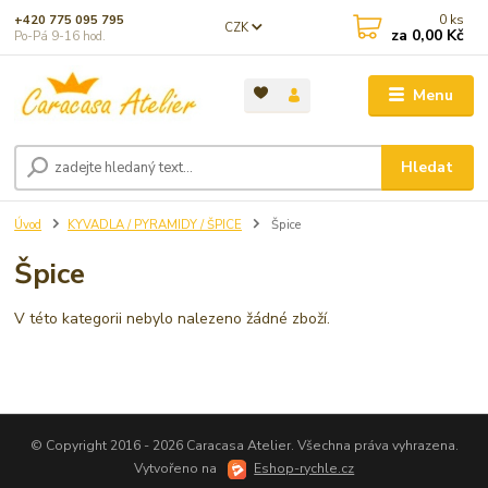
0
ks
+420 775 095 795
CZK
za
0,00 Kč
Po-Pá 9-16 hod.
Menu
Hledat
Úvod
KYVADLA / PYRAMIDY / ŠPICE
Špice
Špice
V této kategorii nebylo nalezeno žádné zboží.
© Copyright 2016 - 2026 Caracasa Atelier. Všechna práva vyhrazena.
Vytvořeno na
Eshop-rychle.cz