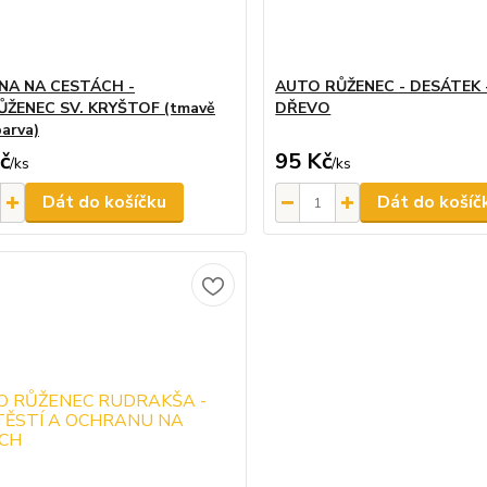
A NA CESTÁCH -
AUTO RŮŽENEC - DESÁTEK 
ŽENEC SV. KRYŠTOF (tmavě
DŘEVO
barva)
č
95 Kč
/
ks
/
ks
Dát do košíčku
Dát do košíč