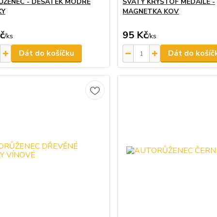
ŽENEC - DESÁTEK MODRÉ
SVATÝ KRYŠTOF MEDAILE -
KY
MAGNETKA KOV
č
95 Kč
/
ks
/
ks
Dát do košíčku
Dát do košíč