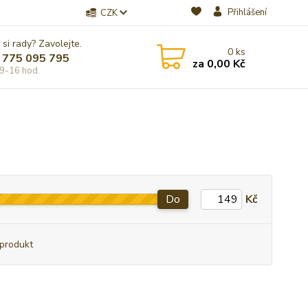
Přihlášení
CZK
 si rady? Zavolejte.
0
ks
 775 095 795
za
0,00 Kč
9-16 hod.
Do
Kč
produkt