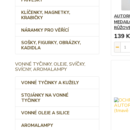
PŘÍVĚSKY
KLÍČENKY, MAGNETKY,
AUTORŮ
KRABIČKY
MEDAIL
RŮŽOVÉ
NÁRAMKY PRO VĚŘÍCÍ
139 K
SOŠKY, FIGURKY, OBRÁZKY,
KADIDLA
VONNÉ TYČINKY, OLEJE, SVÍČKY,
SVÍCNY, AROMALAMPY
VONNÉ TYČINKY A KUŽELY
STOJÁNKY NA VONNÉ
TYČINKY
VONNÉ OLEJE A SILICE
AROMALAMPY