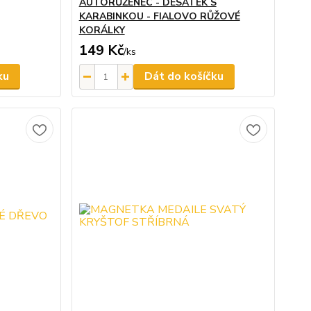
AUTORŮŽENEC - DESÁTEK S
KARABINKOU - FIALOVO RŮŽOVÉ
KORÁLKY
149 Kč
/
ks
ku
Dát do košíčku