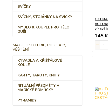
SVÍČKY
SVÍCNY, STOJÁNKY NA SVÍČKY
OCHRAN
AUTORŮ
MÝDLO & KOUPEL PRO TĚLO I
vínová 
DUŠI
145 K
MAGIE, ESOTERIE, RITULÁLY,
VĚŠTĚNÍ
KYVADLA A KŘIŠŤÁLOVÉ
KOULE
KARTY, TAROTY, KNIHY
RITUÁLNÍ PŘEDMĚTY A
MAGICKÉ POMŮCKY
PYRAMIDY