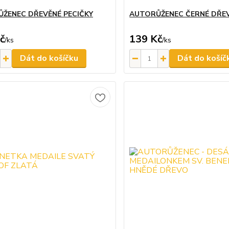
ŽENEC DŘEVĚNÉ PECIČKY
AUTORŮŽENEC ČERNÉ DŘE
č
139 Kč
/
ks
/
ks
Dát do košíčku
Dát do košíč