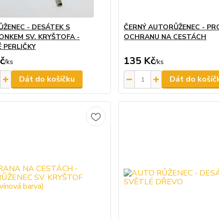
ŽENEC - DESÁTEK S
ČERNÝ AUTORŮŽENEC - PR
ONKEM SV. KRYŠTOFA -
OCHRANU NA CESTÁCH
 PERLIČKY
č
135 Kč
/
ks
/
ks
Dát do košíčku
Dát do košíč