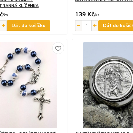
TRANNÁ KLÍČENKA
č
139 Kč
/
ks
/
ks
Dát do košíčku
Dát do košíč