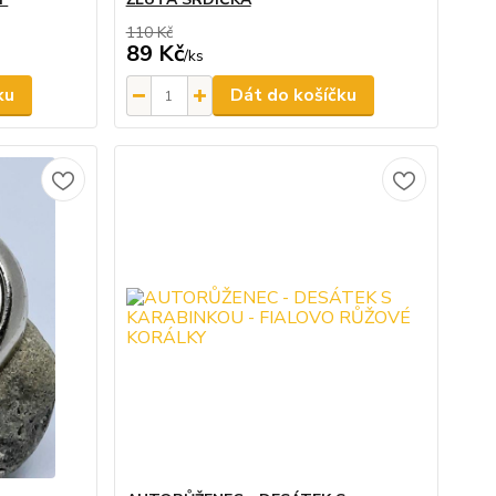
110 Kč
89 Kč
/
ks
ku
Dát do košíčku