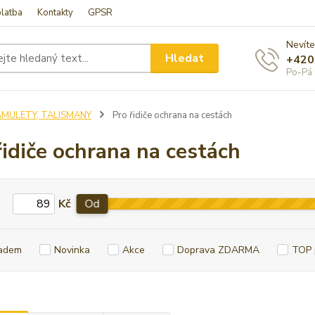
latba
Kontakty
GPSR
Nevíte
Hledat
+420
Po-Pá 
AMULETY, TALISMANY
Pro řidiče ochrana na cestách
řidiče ochrana na cestách
Kč
Od
adem
Novinka
Akce
Doprava ZDARMA
TOP 