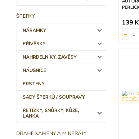
AUTORŮ
PERLIČ
ŠPERKY
139 K
NÁRAMKY
PŘÍVĚSKY
NÁHRDELNÍKY, ZÁVĚSY
NÁUŠNICE
PRSTENY
SADY ŠPERKŮ / SOUPRAVY
ŘETÍZKY, ŠŇŮRKY, KŮŽE,
LANKA
DRAHÉ KAMENY A MINERÁLY