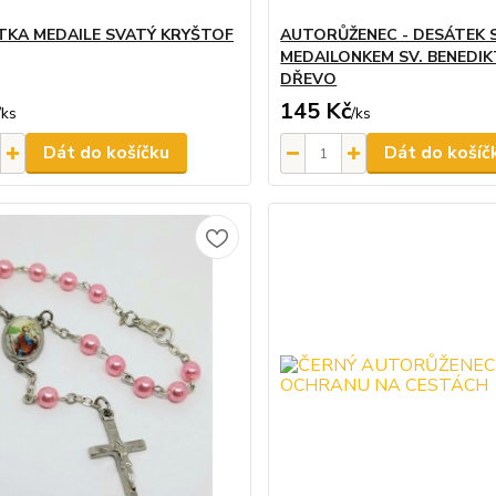
KA MEDAILE SVATÝ KRYŠTOF
AUTORŮŽENEC - DESÁTEK 
MEDAILONKEM SV. BENEDIK
DŘEVO
145 Kč
/
ks
/
ks
Dát do košíčku
Dát do košíč