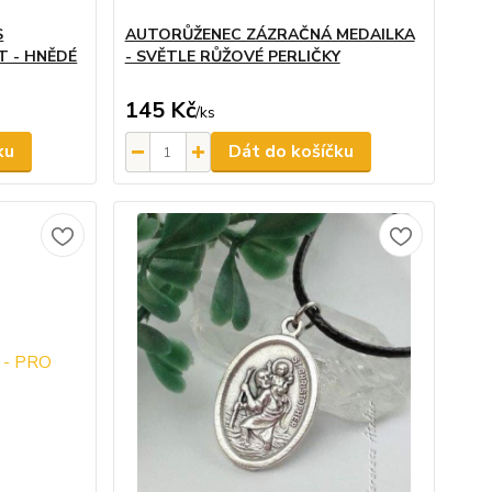
S
AUTORŮŽENEC ZÁZRAČNÁ MEDAILKA
T - HNĚDÉ
- SVĚTLE RŮŽOVÉ PERLIČKY
145 Kč
/
ks
ku
Dát do košíčku