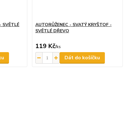
- SVĚTLÉ
AUTORŮŽENEC - SVATÝ KRYŠTOF -
SVĚTLÉ DŘEVO
119 Kč
/
ks
ku
Dát do košíčku