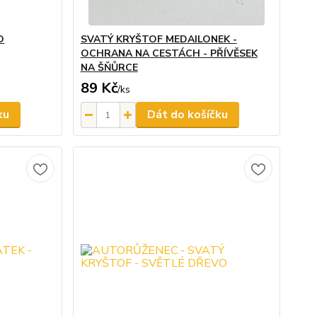
O
SVATÝ KRYŠTOF MEDAILONEK -
OCHRANA NA CESTÁCH - PŘÍVĚSEK
NA ŠŇŮRCE
89 Kč
/
ks
ku
Dát do košíčku