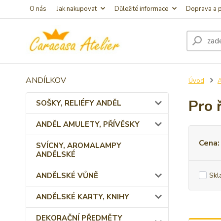
O nás
Jak nakupovat
Důležité informace
Doprava a p
ANDÍLKOV
Úvod
Pro 
SOŠKY, RELIÉFY ANDĚL
ANDĚL AMULETY, PŘÍVĚSKY
Cena:
SVÍCNY, AROMALAMPY
ANDĚLSKÉ
ANDĚLSKÉ VŮNĚ
Skl
ANDĚLSKÉ KARTY, KNIHY
DEKORAČNÍ PŘEDMĚTY