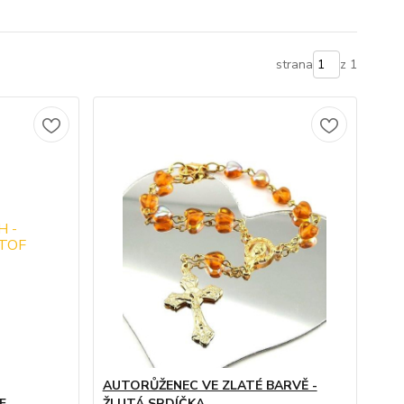
strana
z 1
AUTORŮŽENEC VE ZLATÉ BARVĚ -
F
ŽLUTÁ SRDÍČKA