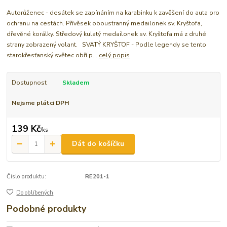
Autorůženec - desátek se zapínáním na karabinku k zavěšení do auta pro
ochranu na cestách. Přívěsek oboustranný medailonek sv. Kryštofa,
dřevěné korálky. Středový kulatý medailonek sv. Kryštofa má z druhé
strany zobrazený volant. SVATÝ KRYŠTOF - Podle legendy se tento
starokřesťanský světec obří p...
celý popis
Dostupnost
Skladem
Nejsme plátci DPH
139 Kč
/
ks
Dát do košíčku
Číslo produktu:
RE201-1
Do oblíbených
Podobné produkty