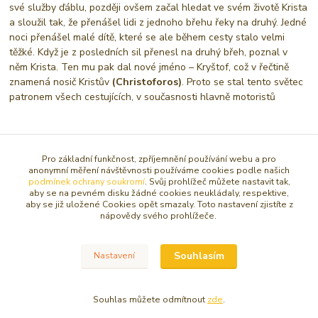
své služby ďáblu, později ovšem začal hledat ve svém životě Krista
a sloužil tak, že přenášel lidi z jednoho břehu řeky na druhý. Jedné
noci přenášel malé dítě, které se ale během cesty stalo velmi
těžké. Když je z posledních sil přenesl na druhý břeh, poznal v
něm Krista. Ten mu pak dal nové jméno – Kryštof, což v řečtině
znamená nosič Kristův
(Christoforos)
. Proto se stal tento světec
patronem všech cestujících, v současnosti hlavně motoristů
Zboží zařazeno v kategoriích
Pro základní funkčnost, zpříjemnění používání webu a pro
anonymní měření návštěvnosti používáme cookies podle našich
RŮŽENCE A DESÁTKY
podmínek ochrany soukromí
. Svůj prohlížeč můžete nastavit tak,
aby se na pevném disku žádné cookies neukládaly, respektive,
Pro řidiče ochrana na cestách
aby se již uložené Cookies opět smazaly. Toto nastavení zjistíte z
nápovědy svého prohlížeče.
Autorůžence a desátky
Souhlasím
Nastavení
© Copyright 2016 - 2026 Caracasa Atelier. Všechna práva vyhrazena.
Souhlas můžete odmítnout
zde
.
Vytvořeno na
Eshop-rychle.cz