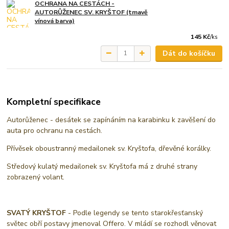
OCHRANA NA CESTÁCH -
AUTORŮŽENEC SV. KRYŠTOF (tmavě
vínová barva)
145 Kč
/
ks
Dát do košíčku
Kompletní specifikace
Autorůženec - desátek se zapínáním na karabinku k zavěšení do
auta pro ochranu na cestách.
Přívěsek oboustranný medailonek sv. Kryštofa, dřevěné korálky.
Středový kulatý medailonek sv. Kryštofa má z druhé strany
zobrazený volant.
SVATÝ KRYŠTOF
- Podle legendy se tento starokřesťanský
světec obří postavy jmenoval Offero. V mládí se rozhodl věnovat