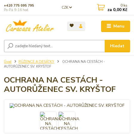
0
ks
+420 775 095 795
CZK
za
0,00 Kč
Po-Pá 9-16 hod.
Menu
Hledat
Úvod
RŮŽENCE A DESÁTKY
OCHRANA NA CESTÁCH -
AUTORŮŽENEC SV. KRYŠTOF
OCHRANA NA CESTÁCH -
AUTORŮŽENEC SV. KRYŠTOF