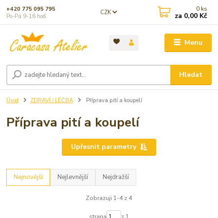
0
ks
+420 775 095 795
CZK
za
0,00 Kč
Po-Pá 9-16 hod.
Menu
Hledat
Úvod
ZDRAVÍ / LÉČBA
Příprava pití a koupelí
Příprava pití a koupelí
Upřesnit parametry
Nejnovější
Nejlevnější
Nejdražší
Zobrazuji 1-4 z 4
strana
z 1