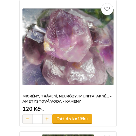
MIGRÉNY, TRÁVENÍ, NEURÓZY, IMUNITA, AKNÉ... -
AMETYSTOVÁ VODA - KAMENY
120 Kč
/
ks
Dát do košíčku