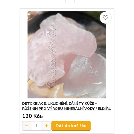
DETOXIKACE, UKLIDNĚNÍ, ZÁNĚTY KŮŽE –
RŮŽENÍN PRO VÝROBU MINERÁLNÍ VODY / ELIXÍRU
120 Kč
/
ks
Dát do košíčku