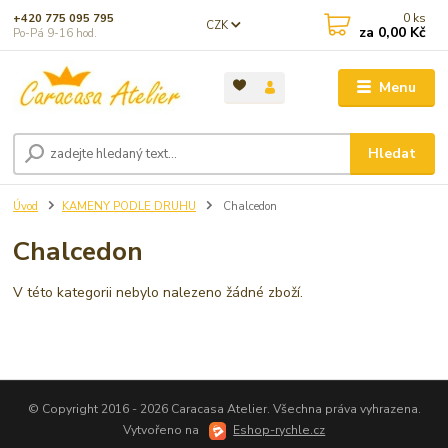
0
ks
+420 775 095 795
CZK
za
0,00 Kč
Po-Pá 9-16 hod.
Menu
Hledat
Úvod
KAMENY PODLE DRUHU
Chalcedon
Chalcedon
V této kategorii nebylo nalezeno žádné zboží.
© Copyright 2016 - 2026 Caracasa Atelier. Všechna práva vyhrazena.
Vytvořeno na
Eshop-rychle.cz