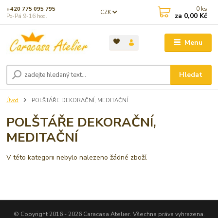
0
ks
+420 775 095 795
CZK
za
0,00 Kč
Po-Pá 9-16 hod.
Menu
Hledat
Úvod
POLŠTÁŘE DEKORAČNÍ, MEDITAČNÍ
POLŠTÁŘE DEKORAČNÍ,
MEDITAČNÍ
V této kategorii nebylo nalezeno žádné zboží.
© Copyright 2016 - 2026 Caracasa Atelier. Všechna práva vyhrazena.