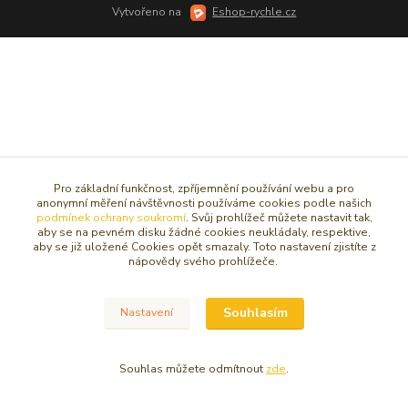
Vytvořeno na
Eshop-rychle.cz
Pro základní funkčnost, zpříjemnění používání webu a pro
anonymní měření návštěvnosti používáme cookies podle našich
podmínek ochrany soukromí
. Svůj prohlížeč můžete nastavit tak,
aby se na pevném disku žádné cookies neukládaly, respektive,
aby se již uložené Cookies opět smazaly. Toto nastavení zjistíte z
nápovědy svého prohlížeče.
Souhlasím
Nastavení
Souhlas můžete odmítnout
zde
.