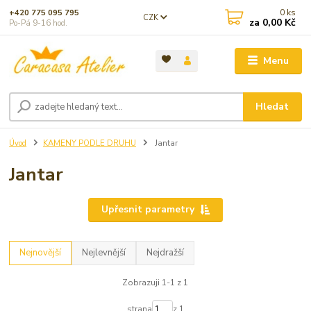
0
ks
+420 775 095 795
CZK
za
0,00 Kč
Po-Pá 9-16 hod.
Menu
Hledat
Úvod
KAMENY PODLE DRUHU
Jantar
Jantar
Upřesnit parametry
Nejnovější
Nejlevnější
Nejdražší
Zobrazuji 1-1 z 1
strana
z 1