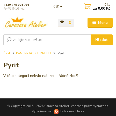
0
ks
+420 775 095 795
CZK
za
0,00 Kč
Po-Pá 9-16 hod.
Menu
Hledat
Úvod
KAMENY PODLE DRUHU
Pyrit
Pyrit
V této kategorii nebylo nalezeno žádné zboží.
© Copyright 2016 - 2026 Caracasa Atelier. Všechna práva vyhrazena.
Vytvořeno na
Eshop-rychle.cz