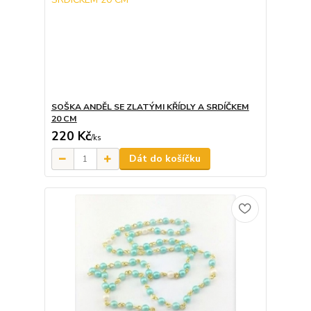
SOŠKA ANDĚL SE ZLATÝMI KŘÍDLY A SRDÍČKEM
20 CM
220 Kč
/
ks
Dát do košíčku