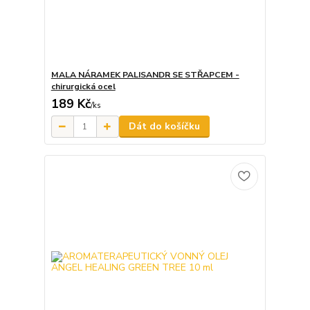
MALA NÁRAMEK PALISANDR SE STŘAPCEM -
chirurgická ocel
189 Kč
/
ks
Dát do košíčku