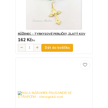
RŮŽENEC - TYRKYSOVÉ PERLIČKY, ZLATÝ KOV
162 Kč
/
ks
Dát do košíčku