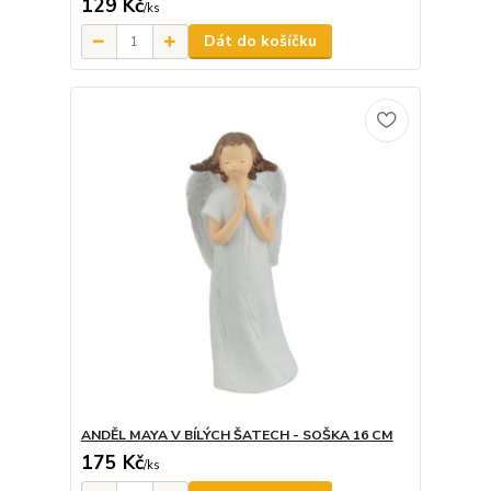
129 Kč
/
ks
Dát do košíčku
ANDĚL MAYA V BÍLÝCH ŠATECH - SOŠKA 16 CM
175 Kč
/
ks