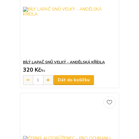
BÍLÝ LAPAČ SNŮ VELKÝ - ANDĚLSKÁ KŘÍDLA
320 Kč
/
ks
Dát do košíčku