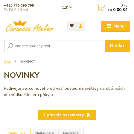
0
ks
+420 775 095 795
CZK
za
0,00 Kč
Po-Pá 9-16 hod.
Menu
Hledat
Úvod
NOVINKY
NOVINKY
Podívejte se, co nového od vaší poslední návštěvy na stránkách
obchůdku Atelieru přibylo...
Upřesnit parametry
Nejnovější
Nejlevnější
Nejdražší