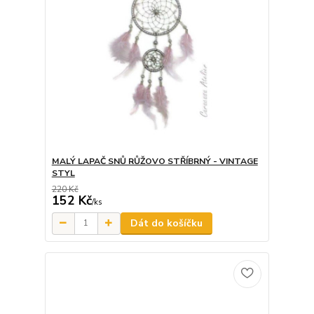
MALÝ LAPAČ SNŮ RŮŽOVO STŘÍBRNÝ - VINTAGE
STYL
220 Kč
152 Kč
/
ks
Dát do košíčku