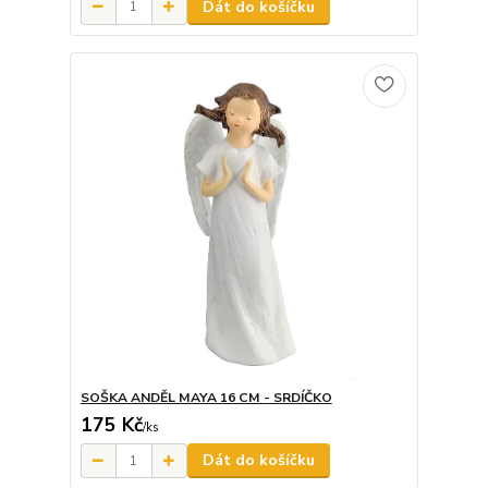
Dát do košíčku
SOŠKA ANDĚL MAYA 16 CM - SRDÍČKO
175 Kč
/
ks
Dát do košíčku