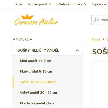
O nás
Jak nakupovat
Důležité informace
Doprava a p
ANDÍLKOV
Úvod
S
SOŠ
SOŠKY, RELIÉFY ANDĚL
Mini anděl do 5 cm
Malý anděl 5-15 cm
Větší anděl 15 -30 cm
Velký anděl 30 - 90 cm
Plechový anděl / kov