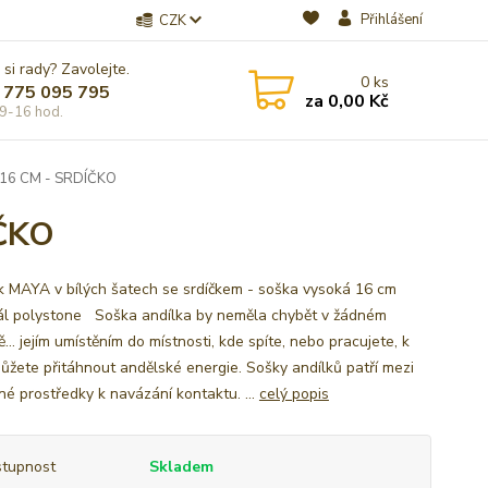
Přihlášení
CZK
 si rady? Zavolejte.
0
ks
 775 095 795
za
0,00 Kč
9-16 hod.
16 CM - SRDÍČKO
ČKO
k MAYA v bílých šatech se srdíčkem - soška vysoká 16 cm
ál polystone Soška andílka by neměla chybět v žádném
.. jejím umístěním do místnosti, kde spíte, nebo pracujete, k
ůžete přitáhnout andělské energie. Sošky andílků patří mezi
é prostředky k navázání kontaktu. ...
celý popis
tupnost
Skladem