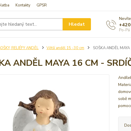
latba
Kontakty
GPSR
Nevíte
Hledat
+420
Po-Pá 
OŠKY, RELIÉFY ANDĚL
Větší anděl 15 -30 cm
SOŠKA ANDĚL MAYA 
KA ANDĚL MAYA 16 CM - SRDÍ
Andíle
Materi
domově.
sobě m
pomocn
Dos