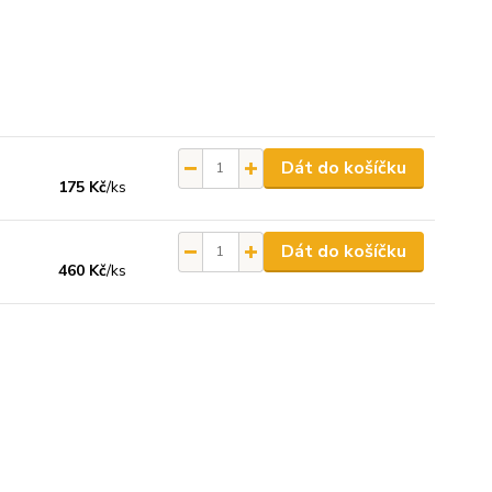
Dát do košíčku
175 Kč
/
ks
Dát do košíčku
460 Kč
/
ks