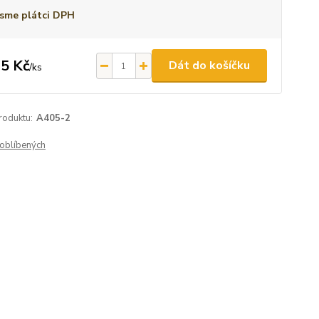
sme plátci DPH
5 Kč
Dát do košíčku
/
ks
roduktu:
A405-2
oblíbených