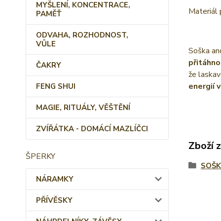
MYŠLENÍ, KONCENTRACE,
Materiál
PAMĚŤ
ODVAHA, ROZHODNOST,
VŮLE
Soška and
přitáhno
ČAKRY
že laskav
energií v
FENG SHUI
MAGIE, RITUÁLY, VĚŠTĚNÍ
ZVÍŘÁTKA - DOMÁCÍ MAZLÍČCI
Zboží 
ŠPERKY
SOŠK
NÁRAMKY
PŘÍVĚSKY