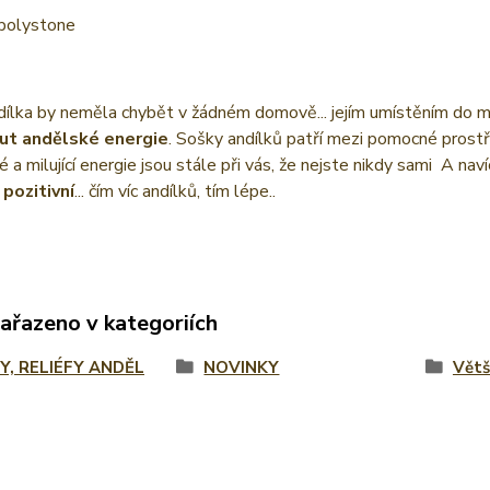
 polystone
ílka by neměla chybět v žádném domově... jejím umístěním do mí
ut andělské energie
. Sošky andílků patří mezi pomocné prost
é a milující energie jsou stále při vás, že nejste nikdy sami
A nav
 pozitivní
... čím víc andílků, tím lépe..
zařazeno v kategoriích
Y, RELIÉFY ANDĚL
NOVINKY
Větš